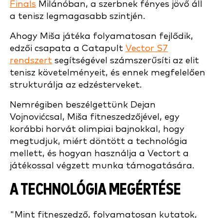
Finals
Milánóban, a szerbnek fényes jövő áll
a tenisz legmagasabb szintjén.
Ahogy Miša játéka folyamatosan fejlődik,
edzői csapata a Catapult
Vector S7
rendszert
segítségével számszerűsíti az elit
tenisz követelményeit, és ennek megfelelően
strukturálja az edzésterveket.
Nemrégiben beszélgettünk Dejan
Vojnovićcsal, Miša fitneszedzőjével, egy
korábbi horvát olimpiai bajnokkal, hogy
megtudjuk, miért döntött a technológia
mellett, és hogyan használja a Vectort a
játékossal végzett munka támogatására.
A TECHNOLÓGIA MEGÉRTÉSE
"Mint fitneszedző, folyamatosan kutatok,