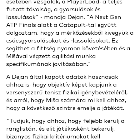
esetében vizsgálok, a PlayerLoad, a teljes
futott távolság, a gyorsulások és
lassulások" - mondja Dejan. "A Next Gen
ATP Finals alatt a Catapult-tal együtt
dolgoztam, hogy a mérkőzésekből kivegyük a
csúcsgyorsulásokat és -lassulásokat. Ez
segíthet a fittség nyomon követésében és a
Mišával végzett agilitási munka
specifikumának javításában."
A Dejan által kapott adatok hasznosak
ahhoz is, hogy objektív képet kapjunk a
versenyszerű tenisz fizikai igénybevételéről,
és arról, hogy Miša számára mi kell ahhoz,
hogy a következő szintre emelje a játékát.
"Tudjuk, hogy ahhoz, hogy feljebb kerülj a
ranglistán, és elit játékosként bekerülj,
bizonyos fizikai kritériumokat kell