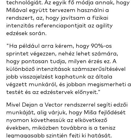
technológiát. Az egyik fő módja annak, hogy
Mišával együtt tervezem használni a
rendszert, az, hogy javítsam a fizikai
intenzitás referenciapontjait az agility
edzések során.
"Ha például arra kérem, hogy 90%-os
sprintet végezzen, nehéz lehet számára,
hogy pontosan tudja, milyen érzés ez. A
különböző intenzitások számszerűsítésével
jobb visszajelzést kaphatunk az általa
végzett munkáról, és jobban megismerheti a
testét és az edzéstervek előnyeit."
Mivel Dejan a Vector rendszerrel segíti edzői
munkáját, alig várjuk, hogy Miša fejlődését
nyomon követhessük az elkövetkező
években, miközben továbbra is a tenisz
legmagasabb szintjén fejti ki hatását.