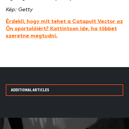
Kép: Getty
Érdekli, hogy mit tehet a Catapult Vector az
Ön sportolóiért? Kattintson ide, ha többet
szeretne megtudni.
ADDITIONAL ARTICLES