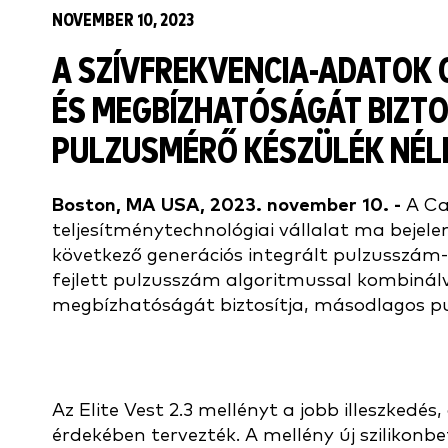
NOVEMBER 10, 2023
A SZÍVFREKVENCIA-ADATOK
ÉS MEGBÍZHATÓSÁGÁT BIZT
PULZUSMÉRŐ KÉSZÜLÉK NÉL
Boston, MA USA, 2023. november 10. -
A Cat
teljesítménytechnológiai vállalat ma bejele
következő generációs integrált pulzusszám-t
fejlett pulzusszám algoritmussal kombiná
megbízhatóságát biztosítja, másodlagos p
Az Elite Vest 2.3 mellényt a jobb illeszkedé
érdekében tervezték. A mellény új szilikon