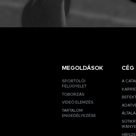
MEGOLDÁSOK
CÉG
SPORTOLÓI
A CAT
FELÜGYELET
KARRI
TOBORZÁS
BEFEK
VIDEÓ ELEMZÉS
ADATVÉ
TARTALOM
ÁLTALÁ
ENGEDÉLYEZÉSE
SÜTIK
IRÁNY
HÍRSZ