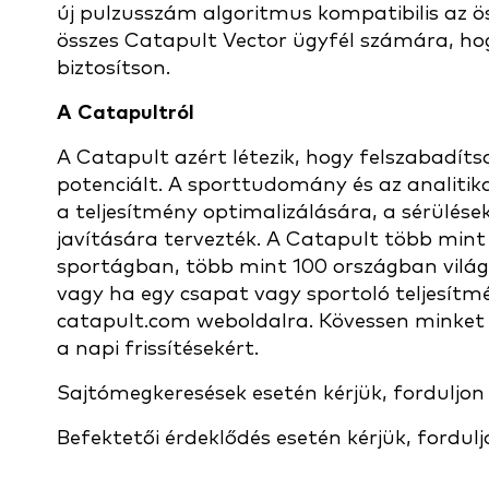
új pulzusszám algoritmus kompatibilis az ö
összes Catapult Vector ügyfél számára, h
biztosítson.
A Catapultról
A Catapult azért létezik, hogy felszabadít
potenciált. A sporttudomány és az analit
a teljesítmény optimalizálására, a sérülések
javítására tervezték. A Catapult több mint 
sportágban, több mint 100 országban világ
vagy ha egy csapat vagy sportoló teljesítm
catapult.com weboldalra. Kövessen minket
a napi frissítésekért.
Sajtómegkeresések esetén kérjük, forduljo
Befektetői érdeklődés esetén kérjük, fordu