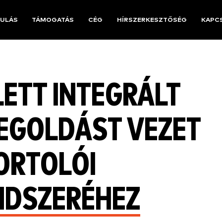
ULÁS
TÁMOGATÁS
CÉG
HÍRSZERKESZTŐSÉG
KAPC
LETT INTEGRÁLT
EGOLDÁST VEZET
ORTOLÓI
NDSZERÉHEZ