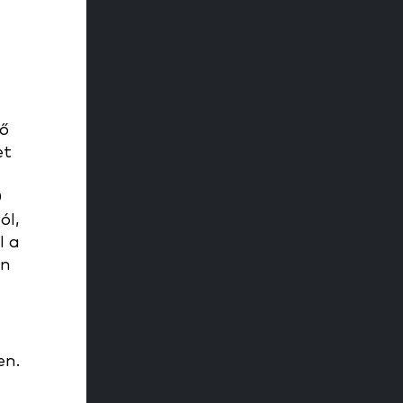
lő
et
0
ól,
l a
an
en.