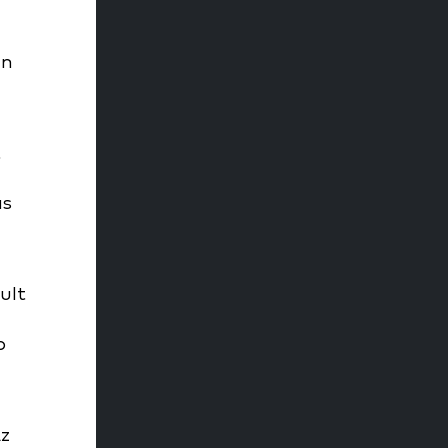
en
t
ás
ult
b
Az