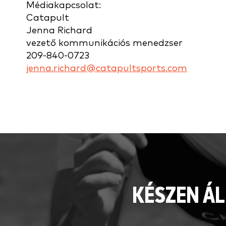
Médiakapcsolat:
Catapult
Jenna Richard
vezető kommunikációs menedzser
209-840-0723
jenna.richard@catapultsports.com
KÉSZEN ÁL