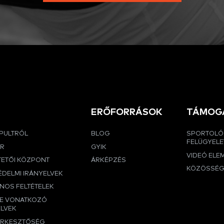
ERŐFORRÁSOK
TÁMOG
APULTRÓL
BLOG
SPORTOLÓ
FELÜGYELE
ER
GYIK
VIDEÓ ELE
TETŐI KÖZPONT
ÁRKÉPZÉS
KÖZÖSSÉ
DELMI IRÁNYELVEK
NOS FELTÉTELEK
RE VONATKOZÓ
ELVEK
ERKESZTŐSÉG