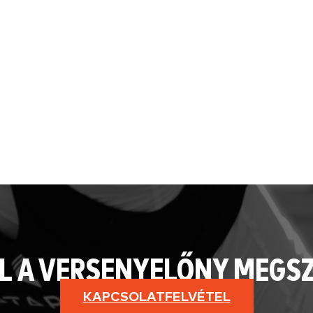
L A VERSENYELŐNY MEGS
KAPCSOLATFELVÉTEL