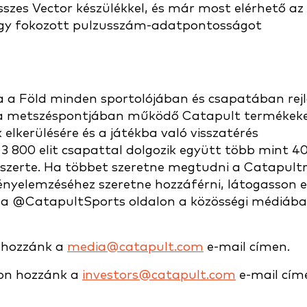
sszes Vector készülékkel, és már most elérhető az
ogy fokozott pulzusszám-adatpontosságot
sa a Föld minden sportolójában és csapatában rej
ika metszéspontjában működő Catapult termékek
 elkerülésére és a játékba való visszatérés
3 800 elit csapattal dolgozik együtt több mint 4
szerte. Ha többet szeretne megtudni a Catapultr
ényelemzéséhez szeretne hozzáférni, látogasson e
 a @CatapultSports oldalon a közösségi médiáb
n hozzánk a
media@catapult.com
e-mail címen.
ljon hozzánk a
investors@catapult.com
e-mail cím