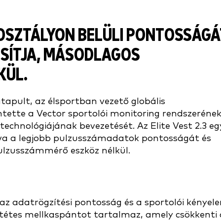
 OSZTÁLYON BELÜLI PONTOSSÁGÁ
OSÍTJA, MÁSODLAGOS
KÜL.
apult, az élsportban vezető globális
ntette a Vector sportolói monitoring rendszeréne
echnológiájának bevezetését. Az Elite Vest 2.3 eg
lva a legjobb pulzusszámadatok pontosságát és
ulzusszámmérő eszköz nélkül.
s, az adatrögzítési pontosság és a sportolói kényel
betétes mellkaspántot tartalmaz, amely csökkenti 