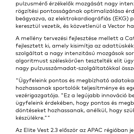
pulzusmérő érzékelők mozgását nagy inte
rögzítési pontosságának optimalizálása ér
beágyazva, az elektrokardiográfiás (EKG) p
keresztül vezetik, és közvetlenül a Vector 
A mellény tervezési fejlesztése mellett a C
fejlesztett ki, amely kisimítja az adattüsk
szolgáltat a nagy intenzitású mozgások sorá
algoritmust széleskörűen tesztelték elit ü
nagy pulzusszámadat-szolgáltatókkal össze
"Ügyfeleink pontos és megbízható adatoka
hozhassanak sportolóik teljesítménye és e
vezérigazgatója. "Ez a legújabb innováció b
ügyfeleink érdekében, hogy pontos és meg
döntéseket hozhassanak, anélkül, hogy sz
készülékre.""
Az Elite Vest 2.3 először az APAC régióban j