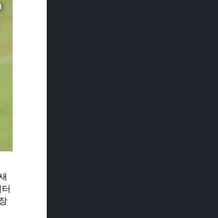
 새
이터
 장