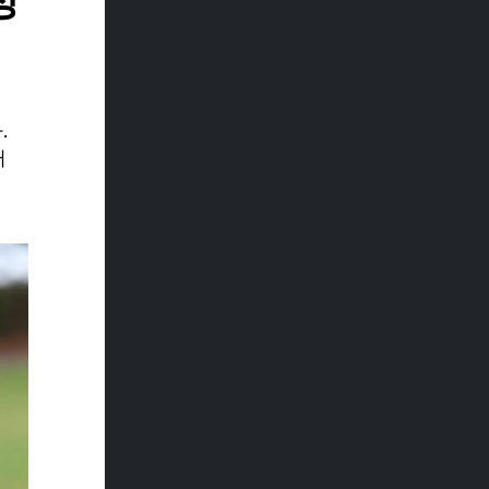
정
.
터