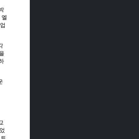
박
 엘
공업
각
객을
하
운
교
되었
리트