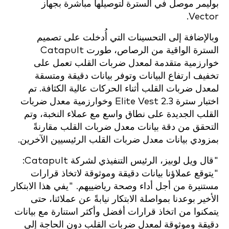
بوليمر موصل في السترة لتوصيلها مباشرة بجهاز
Vector.
وبالإضافة إلى التحسينات التي أُدخلت على تصميم
السترة الواقية من الرصاص، طورت Catapult
خوارزمية متقدمة لمعدل ضربات القلب تعمل على
تخفيف ارتفاع البيانات وتوفر بيانات دقيقة ومتسقة
لمعدل ضربات القلب أثناء الحركات عالية الكثافة. تم
اختبار سترة Elite Vest 2.3 وخوارزمية معدل ضربات
القلب الجديدة على نطاق واسع مع عملاء النخبة، وتم
التحقق من دقة بيانات معدل ضربات القلب مقارنةً
بمزودي بيانات معدل ضربات القلب الرئيسيين الآخرين.
"قال ويل لوبيز، الرئيس التنفيذي لشركة Catapult:
"يتوقع عملاؤنا بيانات دقيقة وموثوقة لاتخاذ قرارات
مستنيرة من أجل أداء وصحة رياضييهم. "يفي هذا الابتكار
الأخير بوعدنا بمواصلة الابتكار نيابةً عن عملائنا، حتى
يتمكنوا من اتخاذ قرارات أفضل وأكثر استنارة مع بيانات
دقيقة وموثوقة لمعدل ضربات القلب دون الحاجة إلى