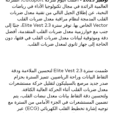
نوفمبر 2023 -
أعلنت اليوم شركة Catapult، الشركة
العالمية الرائدة في مجال تكنولوجيا الأداء في رياضات
النخبة، عن إطلاق الجيل التالي من تقنية معدل ضربات
القلب المدمجة لنظام مراقبة معدل ضربات القلب
Vector الخاص بها. توفر سترة Elite Vest 2.3، جنبًا إلى
جنب مع خوارزمية معدل ضربات القلب المتقدمة، أفضل
دقة وموثوقية لبيانات معدل ضربات القلب في فئتها، دون
الحاجة إلى جهاز ثانوي لمعدل ضربات القلب.
صُممت سترة Elite Vest 2.3 لتحسين الملاءمة ودقة
التقاط البيانات وراحة الرياضيين. تتميز السترة بحزام
صدر جديد مرصع بالسيليكون لتقليل حركة مستشعرات
معدل ضربات القلب أثناء الحركة العالية الكثافة.
ولتحسين دقة التقاط بيانات معدل نبضات القلب، يتم
تضمين المستشعرات في الجزء الأمامي من السترة مع
توجيه إشارة تخطيط القلب الكهربائي (ECG) عبر