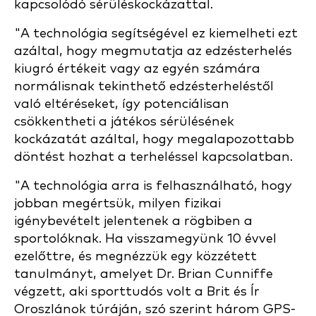
kapcsolódó sérüléskockázattal.
"A technológia segítségével ez kiemelheti ezt
azáltal, hogy megmutatja az edzésterhelés
kiugró értékeit vagy az egyén számára
normálisnak tekinthető edzésterheléstől
való eltéréseket, így potenciálisan
csökkentheti a játékos sérülésének
kockázatát azáltal, hogy megalapozottabb
döntést hozhat a terheléssel kapcsolatban.
"A technológia arra is felhasználható, hogy
jobban megértsük, milyen fizikai
igénybevételt jelentenek a rögbiben a
sportolóknak. Ha visszamegyünk 10 évvel
ezelőttre, és megnézzük egy közzétett
tanulmányt, amelyet Dr. Brian Cunniffe
végzett, aki sporttudós volt a Brit és Ír
Oroszlánok túráján, szó szerint három GPS-