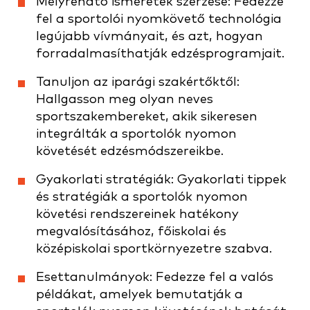
Mélyreható ismeretek szerzése: Fedezze
fel a sportolói nyomkövető technológia
legújabb vívmányait, és azt, hogyan
forradalmasíthatják edzésprogramjait.
Tanuljon az iparági szakértőktől:
Hallgasson meg olyan neves
sportszakembereket, akik sikeresen
integrálták a sportolók nyomon
követését edzésmódszereikbe.
Gyakorlati stratégiák: Gyakorlati tippek
és stratégiák a sportolók nyomon
követési rendszereinek hatékony
megvalósításához, főiskolai és
középiskolai sportkörnyezetre szabva.
Esettanulmányok: Fedezze fel a valós
példákat, amelyek bemutatják a