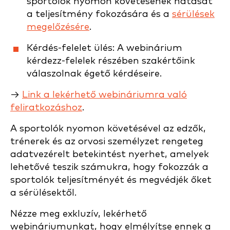
sportolók nyomon követésének hatását
a teljesítmény fokozására és a
sérülések
megelőzésére
.
Kérdés-felelet ülés: A webinárium
kérdezz-felelek részében szakértőink
válaszolnak égető kérdéseire.
→
Link a lekérhető webináriumra való
feliratkozáshoz
.
A sportolók nyomon követésével az edzők,
trénerek és az orvosi személyzet rengeteg
adatvezérelt betekintést nyerhet, amelyek
lehetővé teszik számukra, hogy fokozzák a
sportolók teljesítményét és megvédjék őket
a sérülésektől.
Nézze meg exkluzív, lekérhető
webináriumunkat, hogy elmélyítse ennek a