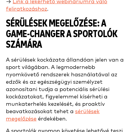
→
Link a lekérhető webináriumra való
feliratkozáshoz
.
SÉRÜLÉSEK MEGELŐZÉSE: A
GAME-CHANGER A SPORTOLÓK
SZÁMÁRA
A sérülések kockázata állandóan jelen van a
sport világában. A legmodernebb
nyomkövető rendszerek használatával az
edzők és az egészségügyi személyzet
azonosítani tudja a potenciális sérülési
kockázatokat, figyelemmel kísérheti a
munkaterhelés kezelését, és proaktív
beavatkozásokat tehet a
sérülések
megelőzése
érdekében.
A sportolók nyomon követése lehetővé teszi