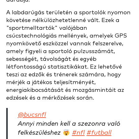
A labdarúgás területén a sportolók nyomon
követése nélkülözhetetlenné vált. Ezek a
"sportmelltartók" valójában
csúcstechnológiás mellények, amelyek GPS
nyomkövető eszközzel vannak felszerelve,
amely figyeli a sportoló pulzusszámát,
sebességét, távolságát és egyéb
létfontosságú statisztikákat. Ez lehetővé
teszi az edzők és trénerek számára, hogy
mérjék a játékos teljesítményét,
energiakibocsátását és mozgásmintáit az
edzések és a mérkőzések során.
@bucsnfl
Annyi minden kell a szezonra való
felkészüléshez
#nfl
#futball