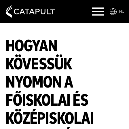
HU
HOGYAN
KÖVESSÜK
NYOMON A
FŐISKOLAI ÉS
KÖZÉPISKOLAI