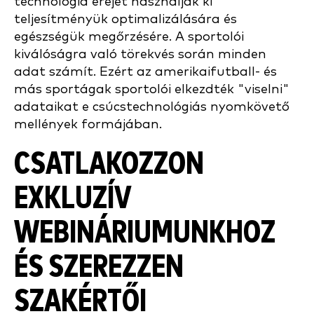
technológia erejét használják ki
teljesítményük optimalizálására és
egészségük megőrzésére. A sportolói
kiválóságra való törekvés során minden
adat számít. Ezért az amerikaifutball- és
más sportágak sportolói elkezdték "viselni"
adataikat e csúcstechnológiás nyomkövető
mellények formájában.
CSATLAKOZZON
EXKLUZÍV
WEBINÁRIUMUNKHOZ
ÉS SZEREZZEN
SZAKÉRTŐI