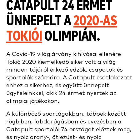
CATAPULT 24 ÉRMET
ÜNNEPELT A
2020-AS
TOKIÓI
OLIMPIÁN.
A Covid-19 világjárvány kihívásai ellenére
Tokió 2020 kiemelkedő siker volt a világ
minden tájáról érkező edzők, csapatok és
sportolók számára. A Catapult csatlakozott
ehhez a sikerhez, és együtt ünnepelt
ügyfeleinkkel, akik 24 érmet nyertek az
olimpiai játékokon.
A különböző sportágakban, többek között
rögbiben, labdarúgásban és evezésben a
Catapult sportolói 74 országot előztek meg,
és nyolc arany-, öt ezüst- és nyolc