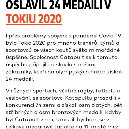
OSLAVIL 24 MEDAILÍ V
TOKIU 2020
I přes problémy spojené s pandemií Covid-19
bylo Tokio 2020 pro mnoho trenérů, týmů a
sportovců ze všech koutů světa mimořádně
úspěšné. Společnost Catapult se k tomuto
úspěchu připojila a slavila s našimi
zákazníky, kteří na olympijských hrách získali
24 medailí.
V různých sportech, včetně ragby, fotbalu a
veslování, se sportovci Katapultu prosadili v
konkurenci 74 zemí a získali osm zlatých, pět
stříbrných a osm bronzových medailí. Kdyby
byl Catapult zemí, umístili bychom se v
celkové medailové tabulce na 11. místě mezi