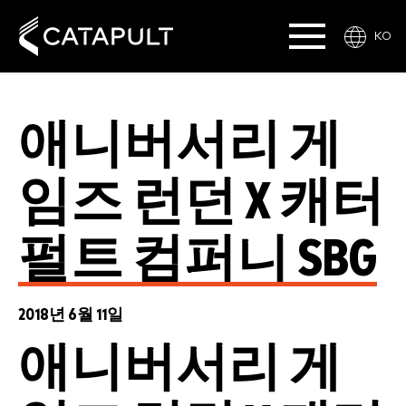
KO
애니버서리 게
임즈 런던 X 캐터
펄트 컴퍼니 SBG
2018년 6월 11일
애니버서리 게