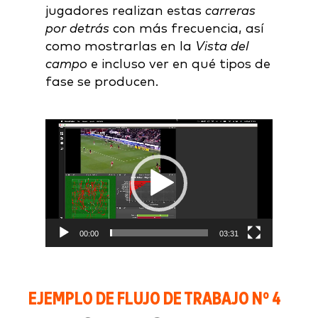
jugadores realizan estas
carreras
por detrás
con más frecuencia, así
como mostrarlas en la
Vista del
campo
e incluso ver en qué tipos de
fase se producen.
Video
Player
00:00
03:31
EJEMPLO DE FLUJO DE TRABAJO Nº 4