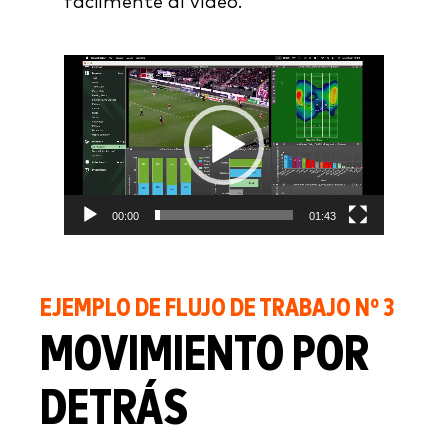
fácilmente al vídeo.
Video
Player
00:00
01:43
EJEMPLO DE FLUJO DE TRABAJO Nº 3
MOVIMIENTO POR
DETRÁS