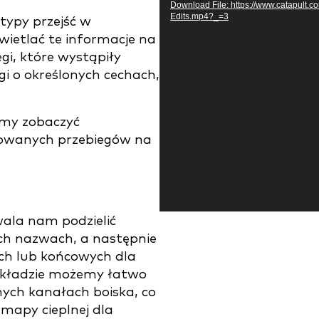
Download File: https://www.catapult.
Edits.mp4?_=3
typy przejść w
wietlać te informacje na
gi, które wystąpiły
gi o określonych cechach,
my zobaczyć
trowanych przebiegów na
ala nam podzielić
ch nazwach, a następnie
ych lub końcowych dla
ykładzie możemy łatwo
żnych kanałach boiska, co
u mapy cieplnej dla