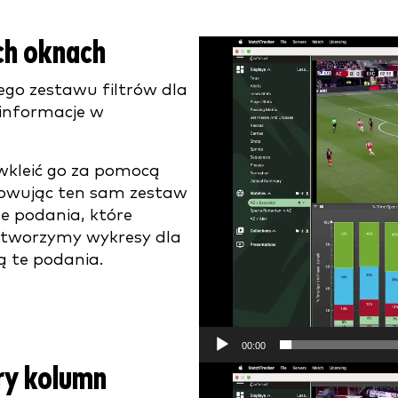
ch oknach
Video
Player
go zestawu filtrów dla
 informacje w
wkleić go za pomocą
owując ten sam zestaw
e podania, które
e tworzymy wykresy dla
ą te podania.
00:00
try kolumn
Video
Player