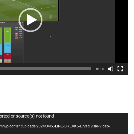
01:50
orted or source(s) not found
com/wp-content/uploads/2024/04/5.-LINE-BREAKS-Ervedivisie-Video-