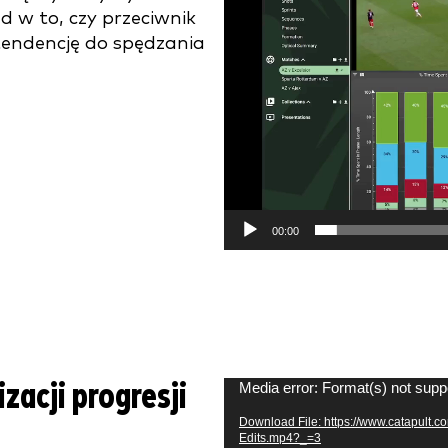
d w to, czy przeciwnik
 tendencję do spędzania
00:00
zacji progresji
Video
Media error: Format(s) not supp
Player
Download File: https://www.catapult.
Edits.mp4?_=3