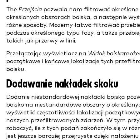
The
Przejścia
pozwala nam filtrować określone 
określonych obszarach boiska, a następnie wyś
różne sposoby. Możemy łatwo filtrować przebie
podczas określonego typu fazy, a także przebie
takich jak przerwy w linii.
Przełączając wyświetlacz na
Widok boiska
może
początkowe i końcowe lokalizacje tych przefil
boisku.
Dodawanie nakładek skoku
Dodanie niestandardowej nakładki boiska pozw
boisko na niestandardowe obszary o określony
wyświetlić częstotliwości lokalizacji początkow
naszych przefiltrowanych zdarzeń. W tym prz
zobaczyć, ile z tych podań zakończyło się w ró
jest jeszcze bardziej przejrzyste dzięki nałożeni