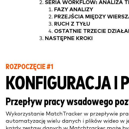
SERIA WORKFLOW: ANALIZA
FAZY ANALIZY
PRZEJŚCIA MIĘDZY WIERSZ
RUCH Z TYŁU
OSTATNIE TRZECIE DZIAŁA
NASTĘPNE KROKI
ROZPOCZĘCIE #1
KONFIGURACJA I
Przepływ pracy wsadowego poz
Wykorzystanie MatchTracker w przepływie pra
automatyzację wielu danych i plików wideo w j
każdy zestaw danych w Matchtracker może być