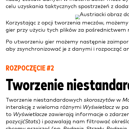
celu uzyskania taktycznych spostrzeżeń z do
Korzystając z opcji tworzenia meczów, możemy 
gier przy użyciu tych plików za pośrednictwem 
Po utworzeniu gier możemy następnie zaimport
aby zsynchronizować je z danymi i rozpocząć an
ROZPOCZĘCIE #2
Tworzenie niestanda
Tworzenie niestandardowych
skoroszytów
w
Ma
interakcję z wieloma różnymi
Wyświetlacz
w pan
to
Wyświetlacze
zawierają informacje o zdarze
pozycji
(Stats
) i pozwalają nam filtrować okreś
chcemy przejrzeć (np.
Podania, Strzały, Podania,