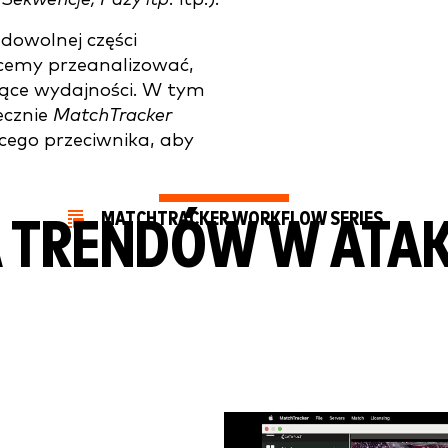
dowolnej części
hcemy przeanalizować,
zące wydajności. W tym
ecznie
MatchTracker
ego przeciwnika, aby
MATCHTRACKER WORKFLOW SERIES
A TRENDÓW W ATA
Video