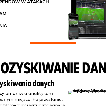
 TRENDÓW W ATAKACH
AMI
NIA
 POZYSKIWANIE DA
yskiwania danych
cy umożliwia analitykom
ednym miejscu. Po przesłaniu,
 filtrowany i wizualizowany w