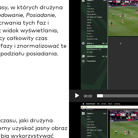
Player
asy, w których drużyna
dowanie, Posiadanie,
trwania tych faz i
c widok wyświetlania,
y całkowity czas
fazy i znormalizować te
 podziału posiadania.
00:00
Video
Player
czasu, jaki drużyna
emy uzyskać jasny obraz
lubią wykorzystywać