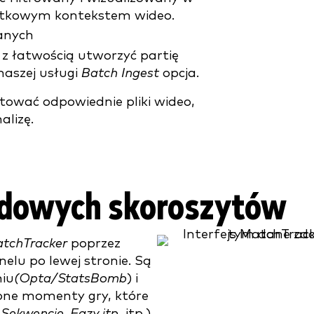
datkowym kontekstem wideo.
z łatwością utworzyć partię
naszej usługi
Batch Ingest
opcja.
ować odpowiednie pliki wideo,
alizę.
rdowych skoroszytów
tchTracker
poprzez
elu po lewej stronie. Są
niu
(Opta/StatsBomb
) i
lone momenty gry, które
 Sekwencje, Fazy itp.
itp.).