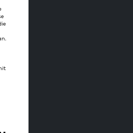
e
se
die
an.
mit