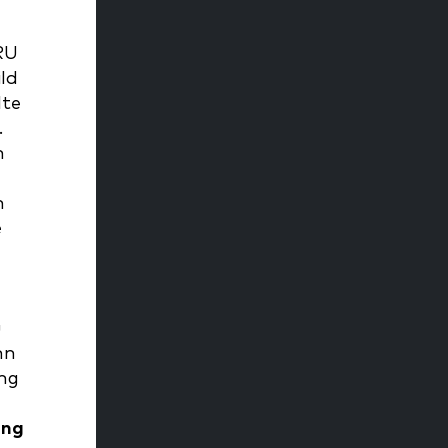
RU
ld
lte
.
n
n
e
u
nn
ung
ung