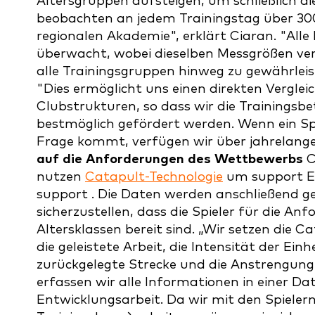
Altersgruppen aufsteigen, um schließlich d
beobachten an jedem Trainingstag über 300
regionalen Akademie", erklärt Ciaran. "All
überwacht, wobei dieselben Messgrößen ve
alle Trainingsgruppen hinweg zu gewährlei
"Dies ermöglicht uns einen direkten Verglei
Clubstrukturen, so dass wir die Trainingsbet
bestmöglich gefördert werden. Wenn ein Sp
Frage kommt, verfügen wir über jahrelange
auf die Anforderungen des Wettbewerbs
C
nutzen
Catapult-Technologie
um support Er
support . Die Daten werden anschließend g
sicherzustellen, dass die Spieler für die A
Altersklassen bereit sind. „Wir setzen die C
die geleistete Arbeit, die Intensität der Ein
zurückgelegte Strecke und die Anstrengunge
erfassen wir alle Informationen in einer D
Entwicklungsarbeit. Da wir mit den Spieler