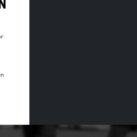
N
er
en