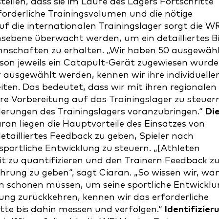
tellen, dass sie im Laufe des Lagers Fortschritte
derliche Trainingsvolumen und die nötige
auf die internationalen Trainingslager sorgt die W
nsebene überwacht werden, um ein detailliertes Bi
nnschaften zu erhalten. „Wir haben 50 ausgewäh
ison jeweils ein Catapult-Gerät zugewiesen wurde
r ausgewählt werden, kennen wir ihre individuelle
ten. Das bedeutet, dass wir mit ihren regionalen
 Vorbereitung auf das Trainingslager zu steuer
derungen des Trainingslagers voranzubringen.“
Di
ran liegen die Hauptvorteile des Einsatzes von
tailliertes Feedback zu geben, Spieler nach
sportliche Entwicklung zu steuern. „[Athleten
it zu quantifizieren und den Trainern Feedback z
hrung zu geben“, sagt Ciaran. „So wissen wir, wa
hn schonen müssen, um seine sportliche Entwickl
tzung zurückkehren, kennen wir das erforderliche
tte bis dahin messen und verfolgen.“
Identifizier