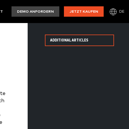
DE
KT
DEMO ANFORDERN
JETZT KAUFEN
ADDITIONAL ARTICLES
nte
ch
e
e