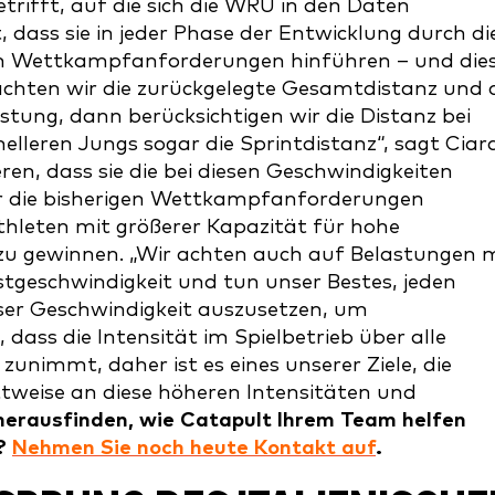
trifft, auf die sich die WRU in den Daten
t, dass sie in jeder Phase der Entwicklung durch di
igen Wettkampfanforderungen hinführen – und die
trachten wir die zurückgelegte Gesamtdistanz und 
tung, dann berücksichtigen wir die Distanz bei
lleren Jungs sogar die Sprintdistanz“, sagt Ciar
ieren, dass sie die bei diesen Geschwindigkeiten
er die bisherigen Wettkampfanforderungen
hleten mit größerer Kapazität für hohe
zu gewinnen. „Wir achten auch auf Belastungen 
tgeschwindigkeit und tun unser Bestes, jeden
ser Geschwindigkeit auszusetzen, um
 dass die Intensität im Spielbetrieb über alle
unimmt, daher ist es eines unserer Ziele, die
tweise an diese höheren Intensitäten und
herausfinden, wie Catapult Ihrem Team helfen
n?
Nehmen Sie noch heute Kontakt auf
.