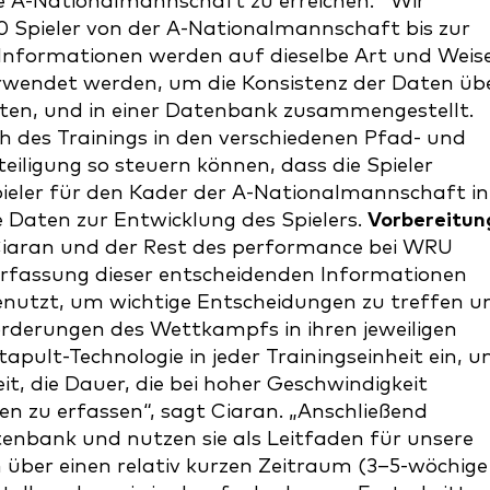
ie A-Nationalmannschaft zu erreichen. "Wir
 Spieler von der A-Nationalmannschaft bis zur
e Informationen werden auf dieselbe Art und Weis
rwendet werden, um die Konsistenz der Daten üb
sten, und in einer Datenbank zusammengestellt.
ch des Trainings in den verschiedenen Pfad- und
eiligung so steuern können, dass die Spieler
ieler für den Kader der A-Nationalmannschaft in
 Daten zur Entwicklung des Spielers.
Vorbereitun
iaran und der Rest des performance bei WRU
fassung dieser entscheidenden Informationen
enutzt, um wichtige Entscheidungen zu treffen u
nforderungen des Wettkampfs in ihren jeweiligen
atapult-Technologie in jeder Trainingseinheit ein, 
heit, die Dauer, die bei hoher Geschwindigkeit
n zu erfassen“, sagt Ciaran. „Anschließend
atenbank und nutzen sie als Leitfaden für unsere
n über einen relativ kurzen Zeitraum (3–5-wöchige