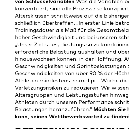
von Schlüsselvariablen
Was die Variablen be
konzentriert, sind alle Prozesse so konzipier
Altersklassen schrittweise auf die bisher
schließlich übertreffen. „In erster Linie be
Trainingsdauer als Maß für die Gesamtbelas
hoher Geschwindigkeit und bei unseren schne
„Unser Ziel ist es, die Jungs so zu kondition
erforderliche Belastung aushalten und üb
hinauswachsen können, in der Hoffnung, At
Geschwindigkeiten und Sprintbelastungen 
Geschwindigkeiten von über 90 % der Höchs
Athleten mindestens einmal pro Woche die
Verletzungsrisiken zu reduzieren. Wir wissen,
Altersgruppen und Leistungsstufen hinweg z
Athleten durch unseren Performance schrit
Belastungen heranzuführen.“
Möchten Sie 
kann, seinen Wettbewerbsvorteil zu finde