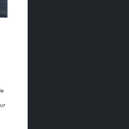
le
zur