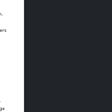
t
n
n,
ers
r
ge