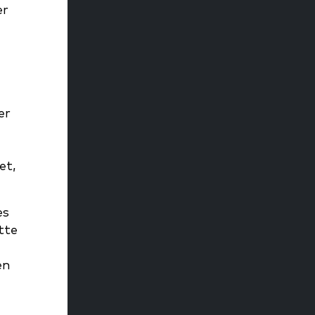
er
er
et,
es
tte
en