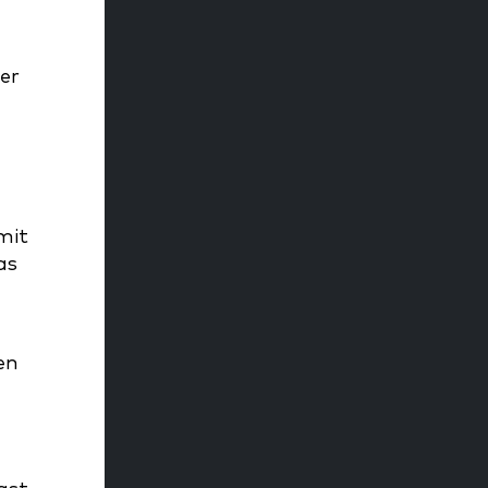
er
mit
as
en