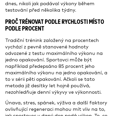
dnes, nikoli jak podával výkony během
testování před několika týdny.
PROČ TRÉNOVAT PODLE RYCHLOSTI MÍSTO
PODLE PROCENT
Tradiční trénink založený na procentech
vychází z pevně stanovené hodnoty
odvozené z testu maximálního výkonu na
jedno opakování. Sportovci může být
například předepsáno 85 procent jeho
maximálního výkonu na jedno opakování, a
to v sérii pěti opakování. Ačkoli se tato
metoda již desítky let hojně používá,
nezohledňuje denní výkyvy ve výkonnosti.
Únava, stres, spánek, výživa a další faktory
ovlivňující regeneraci mohou mít vliv na to,
jak sportovec v daný den podá výkon. To, co