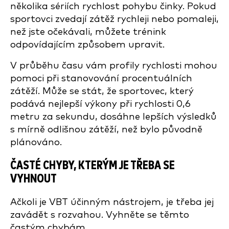
několika sériích rychlost pohybu činky. Pokud
sportovci zvedají zátěž rychleji nebo pomaleji,
než jste očekávali, můžete trénink
odpovídajícím způsobem upravit.
V průběhu času vám profily rychlosti mohou
pomoci při stanovování procentuálních
zátěží. Může se stát, že sportovec, který
podává nejlepší výkony při rychlosti 0,6
metru za sekundu, dosáhne lepších výsledků
s mírně odlišnou zátěží, než bylo původně
plánováno.
ČASTÉ CHYBY, KTERÝM JE TŘEBA SE
VYHNOUT
Ačkoli je VBT účinným nástrojem, je třeba jej
zavádět s rozvahou. Vyhněte se těmto
častým chybám