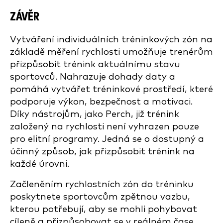
ZÁVĚR
Vytváření individuálních tréninkových zón na
základě měření rychlosti umožňuje trenérům
přizpůsobit trénink aktuálnímu stavu
sportovců. Nahrazuje dohady daty a
pomáhá vytvářet tréninkové prostředí, které
podporuje výkon, bezpečnost a motivaci.
Díky nástrojům, jako Perch, již trénink
založený na rychlosti není vyhrazen pouze
pro elitní programy. Jedná se o dostupný a
účinný způsob, jak přizpůsobit trénink na
každé úrovni.
Začleněním rychlostních zón do tréninku
poskytnete sportovcům zpětnou vazbu,
kterou potřebují, aby se mohli pohybovat
cíleně a přizpůsobovat se v reálném čase.