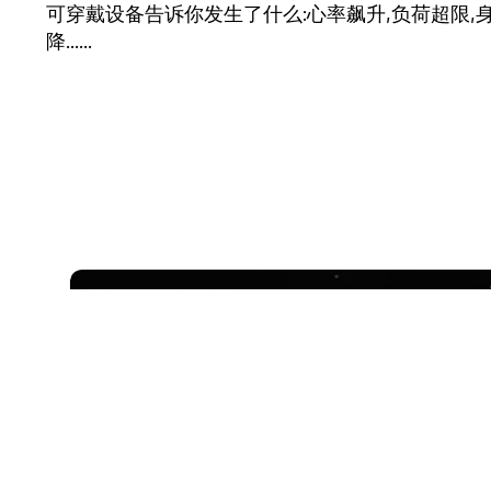
可穿戴设备告诉你发生了什么:心率飙升,负荷超限,
降......