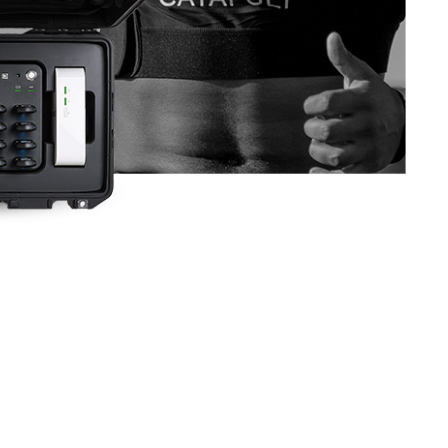
M ĐƯỢC ĐIỀU ĐÓ.
代偿, Bạn có thể làm được điều đó