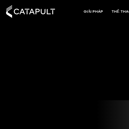
GIẢI PHÁP
THỂ TH