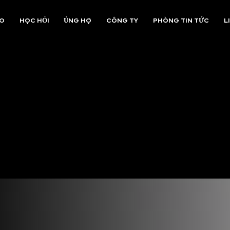
AO
HỌC HỎI
ỦNG HỘ
CÔNG TY
PHÒNG TIN TỨC
L