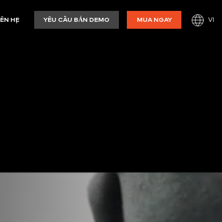
VI
IÊN HỆ
YÊU CẦU BẢN DEMO
MUA NGAY