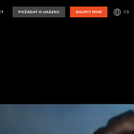
CS
KT
POŽÁDAT O UKÁZKU
KOUPIT NYNÍ