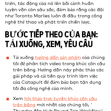
triển, tác động của nó lên bối cảnh huấn
luyện vẫn còn sâu sắc, đảm bảo rằng các đội
như Toronto Marlies luôn đi đầu trong công
nghệ thể thao và phát triển chiến lược.
BƯỚC TIẾP THEO CỦA BẠN:
TẢI XUỐNG, XEM, YÊU CẦU
Tải xuống
hướng dẫn sản phẩm
của chúng
tôi để phân tích video trong khúc côn cầu
trên băng. Hướng dẫn này phác thảo các
giải pháp và cải tiến quy trình làm việc
của Catapult để đảm bảo bạn tận dụng
tối đa công nghệ của mình.
Xem
hội thảo trực tuyến khúc côn cầu
trên băng
mới nhất của chúng tôi, '