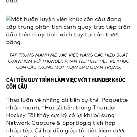
đấu.
TẬP TRUNG MẠNH MẼ VÀO VIỆC NÂNG CAO HIỆU SUẤT
CỦA NHÓM VỚI THUNDER PHÂN TÍCH CHI TIẾT VỀ KHÚC
CÔN CẦU TRONG MỘT TRẬN ĐẤU QUAN TRỌNG.
CẢI TIẾN QUY TRÌNH LÀM VIỆC VỚI THUNDER KHÚC
CÔN CẦU
Thảo luận về những cải tiến cụ thể, Paquette
nhấn mạnh, “Hai cải tiến trong Thunder
Hockey Tôi thấy cực kỳ có lợi khi bổ sung
Network Capture & Sportlogiq tích hợp
nhập tệp. Cả hai đều giúp tôi tiết kiệm được