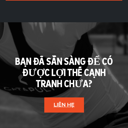
BẠN ĐÃ SẴN SÀNG ĐỂ CÓ
ĐƯỢC LỢI THẾ CẠNH
TRANH CHƯA?
LIÊN HỆ