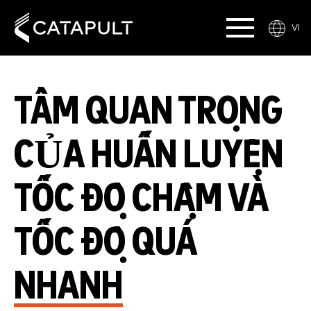
VI
TẦM QUAN TRỌNG
CỦA HUẤN LUYỆN
TỐC ĐỘ CHẬM VÀ
TỐC ĐỘ QUÁ
NHANH