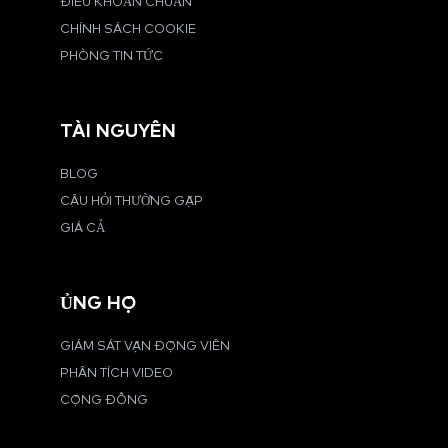
ĐIỀU KHOẢN CHUẨN
CHÍNH SÁCH COOKIE
PHÒNG TIN TỨC
TÀI NGUYÊN
BLOG
CÂU HỎI THƯỜNG GẶP
GIÁ CẢ
ỦNG HỘ
GIÁM SÁT VẬN ĐỘNG VIÊN
PHÂN TÍCH VIDEO
CỘNG ĐỒNG