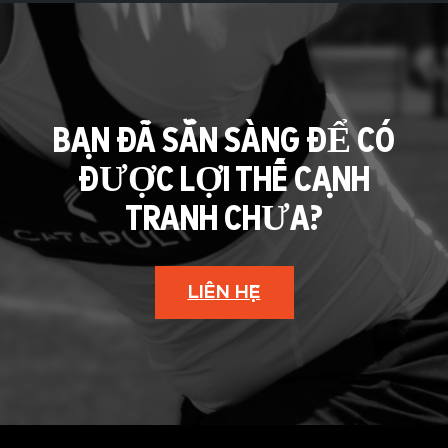
BẠN ĐÃ SẴN SÀNG ĐỂ CÓ
ĐƯỢC LỢI THẾ CẠNH
TRANH CHƯA?
LIÊN HỆ