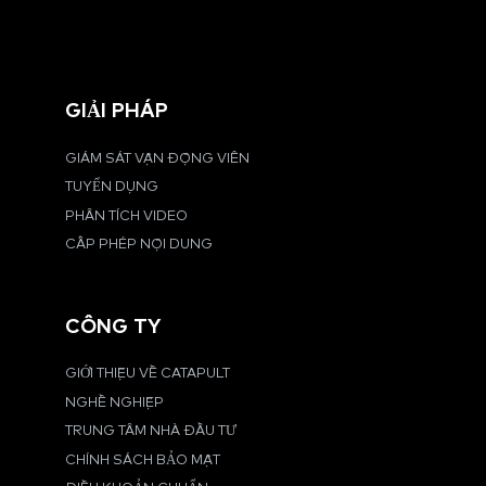
GIẢI PHÁP
GIÁM SÁT VẬN ĐỘNG VIÊN
TUYỂN DỤNG
PHÂN TÍCH VIDEO
CẤP PHÉP NỘI DUNG
CÔNG TY
GIỚI THIỆU VỀ CATAPULT
NGHỀ NGHIỆP
TRUNG TÂM NHÀ ĐẦU TƯ
CHÍNH SÁCH BẢO MẬT