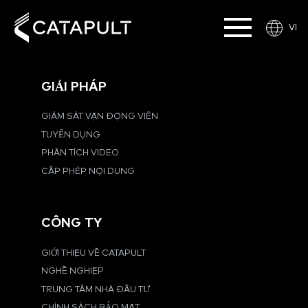
VI
GIẢI PHÁP
GIÁM SÁT VẬN ĐỘNG VIÊN
TUYỂN DỤNG
PHÂN TÍCH VIDEO
CẤP PHÉP NỘI DUNG
CÔNG TY
GIỚI THIỆU VỀ CATAPULT
NGHỀ NGHIỆP
TRUNG TÂM NHÀ ĐẦU TƯ
CHÍNH SÁCH BẢO MẬT