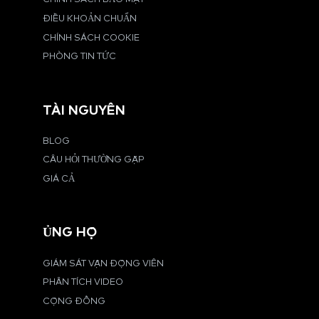
ĐIỀU KHOẢN CHUẨN
CHÍNH SÁCH COOKIE
PHÒNG TIN TỨC
TÀI NGUYÊN
BLOG
CÂU HỎI THƯỜNG GẶP
GIÁ CẢ
ỦNG HỘ
GIÁM SÁT VẬN ĐỘNG VIÊN
PHÂN TÍCH VIDEO
CỘNG ĐỒNG