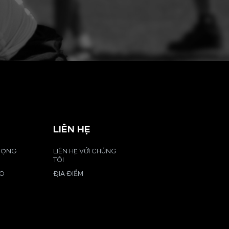
LIÊN HỆ
 ĐỘNG
LIÊN HỆ VỚI CHÚNG
TÔI
EO
ĐỊA ĐIỂM