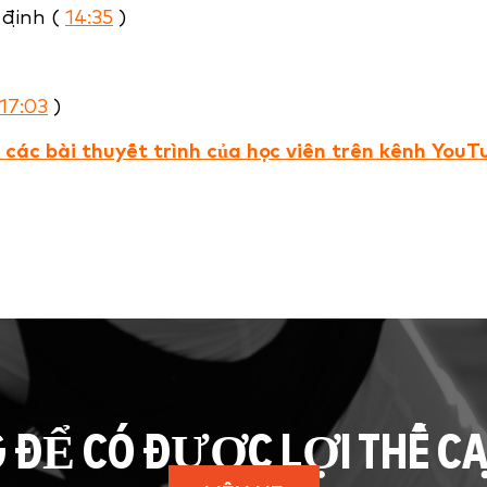
 định (
14:35
)
17:03
)
 các bài thuyết trình của học viên trên kênh YouT
G ĐỂ CÓ ĐƯỢC LỢI THẾ C