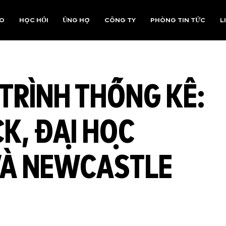
AO
HỌC HỎI
ỦNG HỘ
CÔNG TY
PHÒNG TIN TỨC
L
TRÌNH THỐNG KÊ:
CK, ĐẠI HỌC
VÀ NEWCASTLE