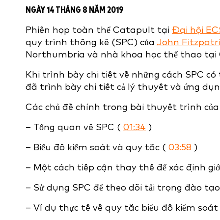
NGÀY 14 THÁNG 8 NĂM 2019
Phiên họp toàn thể Catapult tại
Đại hội EC
quy trình thống kê (SPC) của
John Fitzpatr
Northumbria và nhà khoa học thể thao tại
Khi trình bày chi tiết về những cách SPC có 
đã trình bày chi tiết cả lý thuyết và ứng d
Các chủ đề chính trong bài thuyết trình của
– Tổng quan về SPC (
01:34
)
– Biểu đồ kiểm soát và quy tắc (
03:58
)
– Một cách tiếp cận thay thế để xác định gi
– Sử dụng SPC để theo dõi tải trọng đào tạo
– Ví dụ thực tế về quy tắc biểu đồ kiểm soát