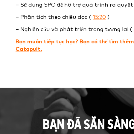
– Sử dụng SPC để hỗ trợ quá trình ra quyết
– Phân tích theo chiều dọc (
15:20
)
– Nghiên cứu và phát triển trong tương lai (
Bạn muốn tiếp tục học? Bạn có thể tìm thêm
Catapult.
BẠN ĐÃ SẴN SÀN