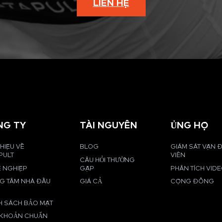
LIÊN HỆ
NG TY
TÀI NGUYÊN
ỦNG HỘ
THIỆU VỀ
BLOG
GIÁM SÁT VẬN
PULT
VIÊN
CÂU HỎI THƯỜNG
 NGHIỆP
GẶP
PHÂN TÍCH VID
G TÂM NHÀ ĐẦU
GIÁ CẢ
CỘNG ĐỒNG
H SÁCH BẢO MẬT
 KHOẢN CHUẨN