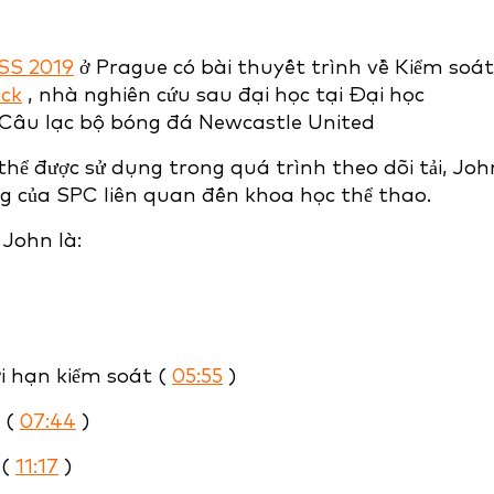
SS 2019
ở Prague có bài thuyết trình về Kiểm soát
ick
, nhà nghiên cứu sau đại học tại Đại học
 Câu lạc bộ bóng đá Newcastle United
thể được sử dụng trong quá trình theo dõi tải, Joh
ụng của SPC liên quan đến khoa học thể thao.
 John là:
ới hạn kiểm soát (
05:55
)
 (
07:44
)
 (
11:17
)