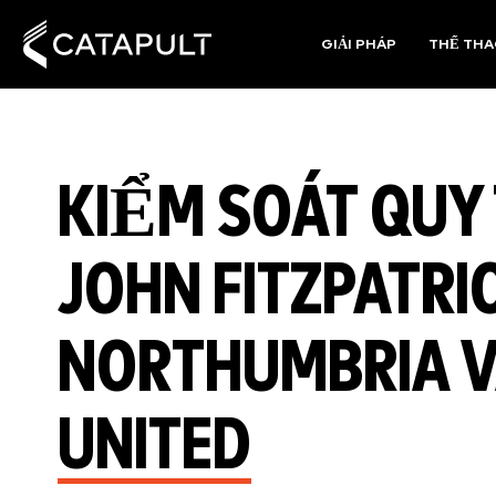
GIẢI PHÁP
THỂ TH
KIỂM SOÁT QUY 
JOHN FITZPATRI
NORTHUMBRIA 
UNITED