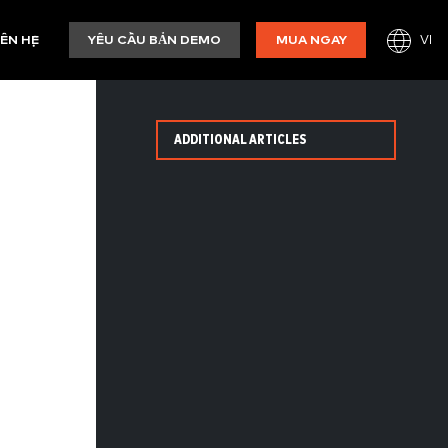
VI
IÊN HỆ
YÊU CẦU BẢN DEMO
MUA NGAY
ADDITIONAL ARTICLES