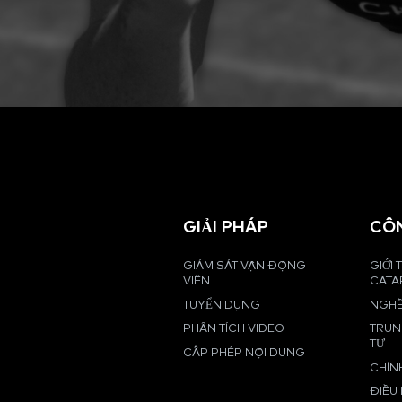
GIẢI PHÁP
CÔ
GIÁM SÁT VẬN ĐỘNG
GIỚI 
VIÊN
CATA
TUYỂN DỤNG
NGHỀ
PHÂN TÍCH VIDEO
TRUN
TƯ
CẤP PHÉP NỘI DUNG
CHÍN
ĐIỀU