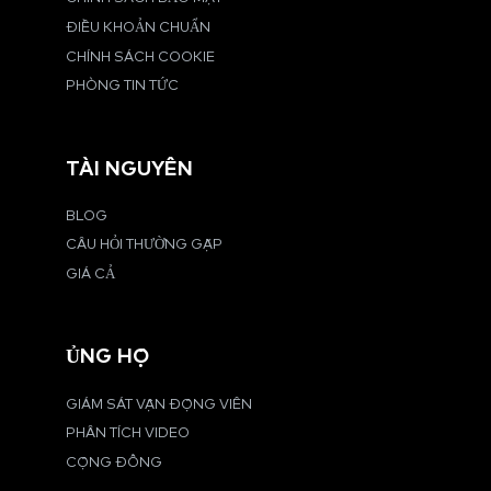
ĐIỀU KHOẢN CHUẨN
CHÍNH SÁCH COOKIE
PHÒNG TIN TỨC
TÀI NGUYÊN
BLOG
CÂU HỎI THƯỜNG GẶP
GIÁ CẢ
ỦNG HỘ
GIÁM SÁT VẬN ĐỘNG VIÊN
PHÂN TÍCH VIDEO
CỘNG ĐỒNG