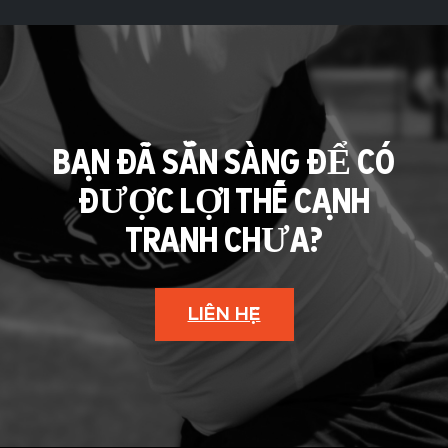
BẠN ĐÃ SẴN SÀNG ĐỂ CÓ
ĐƯỢC LỢI THẾ CẠNH
TRANH CHƯA?
LIÊN HỆ