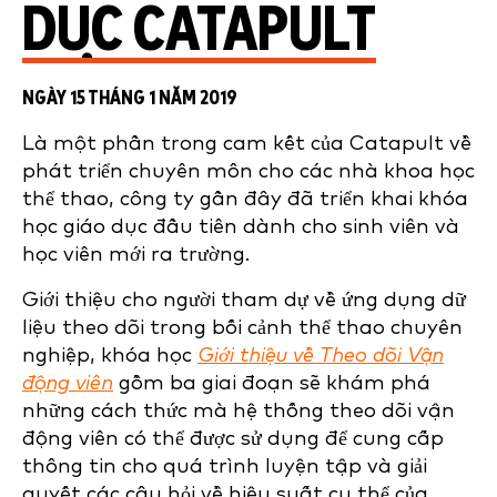
DỤC CATAPULT
NGÀY 15 THÁNG 1 NĂM 2019
Là một phần trong cam kết của Catapult về
phát triển chuyên môn cho các nhà khoa học
thể thao, công ty gần đây đã triển khai khóa
học giáo dục đầu tiên dành cho sinh viên và
học viên mới ra trường.
Giới thiệu cho người tham dự về ứng dụng dữ
liệu theo dõi trong bối cảnh thể thao chuyên
nghiệp,
khóa học
Giới thiệu về Theo dõi Vận
động viên
gồm ba giai đoạn
sẽ khám phá
những cách thức mà hệ thống theo dõi vận
động viên có thể được sử dụng để cung cấp
thông tin cho quá trình luyện tập và giải
quyết các câu hỏi về hiệu suất cụ thể của