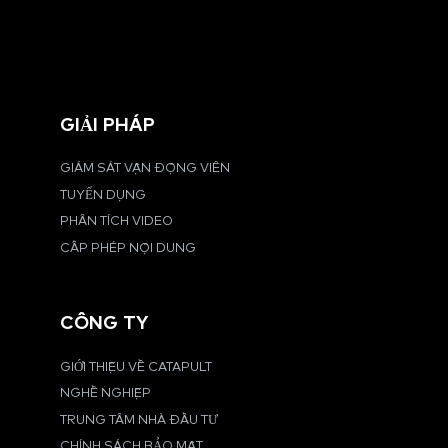
GIẢI PHÁP
GIÁM SÁT VẬN ĐỘNG VIÊN
TUYỂN DỤNG
PHÂN TÍCH VIDEO
CẤP PHÉP NỘI DUNG
CÔNG TY
GIỚI THIỆU VỀ CATAPULT
NGHỀ NGHIỆP
TRUNG TÂM NHÀ ĐẦU TƯ
CHÍNH SÁCH BẢO MẬT