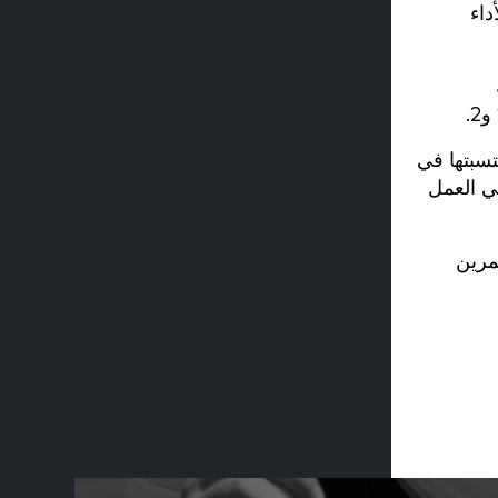
داء
تسبتها في
 في العمل
مرين