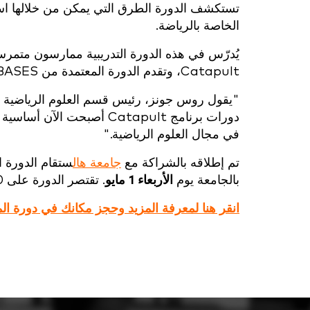
تستكشف الدورة الطرق التي يمكن من خلالها استخد
الخاصة بالرياضة.
يُدرّس في هذه الدورة التدريبية ممارسون متمر
Catapult، وتقدم الدورة المعتمدة من BASES خمس نقاط للتطوير المهني المستمر لمن يحضر المستويين 1 و2.
"يقول روس جونز، رئيس قسم العلوم الرياضية في
دورات برنامج Catapult أص
في مجال العلوم الرياضية."
تم إطلاقه بالشراكة مع
جامعة هال
ستقام الدورة ا
بالجامعة يوم
الأربعاء 1 مايو
. تقتصر الدورة على 20 مكانًا فقط، لذا احجز قريبًا لتأمين مكانك.
انقر هنا لمعرفة المزيد وحجز مكانك في دورة المستوى 1