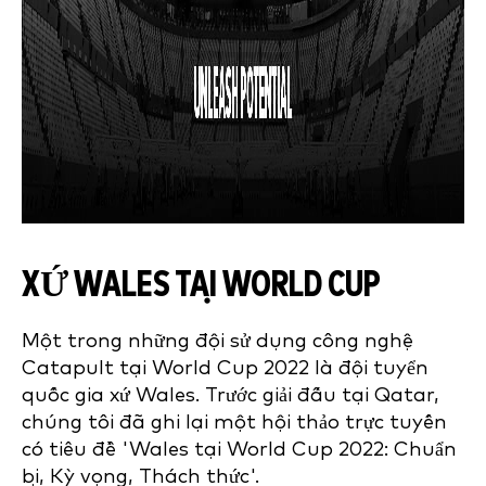
XỨ WALES TẠI WORLD CUP
Một trong những đội sử dụng công nghệ
Catapult tại World Cup 2022 là đội tuyển
quốc gia xứ Wales. Trước giải đấu tại Qatar,
chúng tôi đã ghi lại một hội thảo trực tuyến
có tiêu đề 'Wales tại World Cup 2022: Chuẩn
bị, Kỳ vọng, Thách thức'.