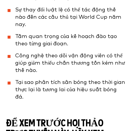
Sự thay đổi luật lệ có thể tác động thế
nào đến các cầu thủ tại World Cup năm
nay.
Tầm quan trọng của kế hoạch đào tạo
theo từng giai đoạn.
Công nghệ theo dõi vận động viên có thể
giúp giảm thiểu chấn thương tốn kém như
thế nào.
Tại sao phân tích sân bóng theo thời gian
thực lại là tương lai của hiệu suất bóng
đá.
ĐỂ XEM TRƯỚC HỘI THẢO