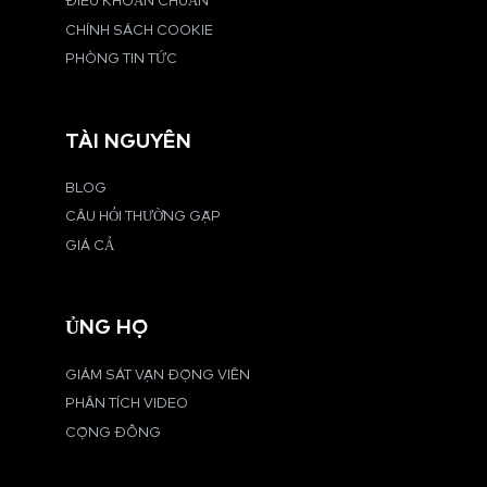
ĐIỀU KHOẢN CHUẨN
CHÍNH SÁCH COOKIE
PHÒNG TIN TỨC
TÀI NGUYÊN
BLOG
CÂU HỎI THƯỜNG GẶP
GIÁ CẢ
ỦNG HỘ
GIÁM SÁT VẬN ĐỘNG VIÊN
PHÂN TÍCH VIDEO
CỘNG ĐỒNG