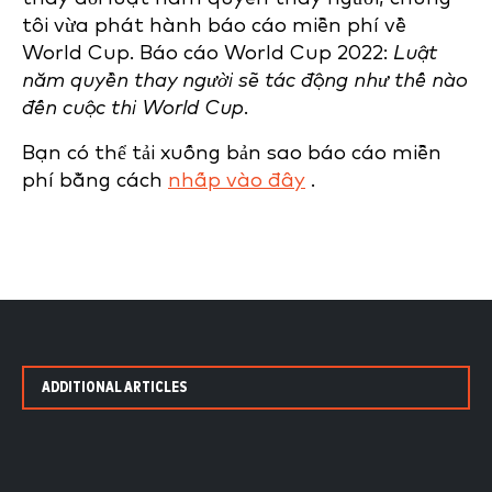
tôi vừa phát hành báo cáo miễn phí về
World Cup. Báo cáo World Cup 2022:
Luật
năm quyền thay người sẽ tác động như thế nào
đến cuộc thi World Cup.
Bạn có thể tải xuống bản sao báo cáo miễn
phí bằng cách
nhấp vào đây
.
ADDITIONAL ARTICLES