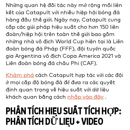
Những quan hệ đối tác này mở rộng mối liên
kết của Catapult với nhiều hiệp hội bóng đá
hàng đầu thế giới. Ngày nay, Catapult cung
cấp các giải pháp hiệu suất cho hơn 150 liên
đoàn/hiệp hội trên toàn thế giới bao gồm
những nhà vô địch World Cup hiện tại là Liên
đoàn bóng đá Pháp (FFF), đội tuyển quốc
gia Argentina vô địch Copa America 2021 và
Liên đoàn bóng đá châu Phi (CAF).
Khám phá
cách Catapult hợp tác với các đội
ở mọi cấp độ bóng đá để đưa ra các quyết
định quan trọng về hiệu suất với dữ liệu
khách quan bằng cách
nhấp vào đây
.
PHÂN TÍCH HIỆU SUẤT TÍCH HỢP:
PHÂN TÍCH DỮ LIỆU + VIDEO