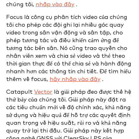
chúng tôi,
nhấp vào đây
.
Focus là công cụ phân tích video của chúng
tôi cho phép các đội ghi lại nhiều góc quay
video trong sân vận động và sân tập, cho
phép tương tác và điều khiển cảm ứng để
tương tác bên sân. Nó cũng trao quyền cho
nhân viên xem và chia sẻ video và thẻ theo
thời gian thực để có thể chia sẻ và hành động
nhanh hơn các thông tin chi tiết. Để tìm hiểu
thêm về focus,
hãy nhấp vào đây
.
Catapult
Vector
là giải pháp đeo được thế hệ
thứ bảy của chúng tôi. Giải pháp này đặt ra
các tiêu chuẩn mới về độ chính xác, khả năng
sử dụng và hiệu quả để hỗ trợ các quyết định
quan trọng về hiệu suất, rủi ro và khả năng
quay trở lại thi đấu. Giải pháp này kết hợp
công nghệ GNSS với ClearSky LPS của