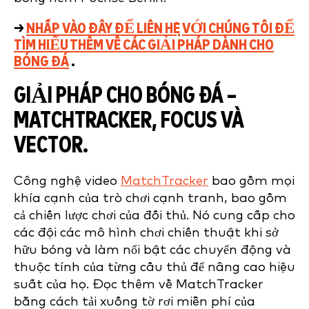
→
NHẤP VÀO ĐÂY ĐỂ LIÊN HỆ VỚI CHÚNG TÔI ĐỂ
TÌM HIỂU THÊM VỀ CÁC GIẢI PHÁP DÀNH CHO
BÓNG ĐÁ
.
GIẢI PHÁP CHO BÓNG ĐÁ –
MATCHTRACKER, FOCUS VÀ
VECTOR.
Công nghệ video
MatchTracker
bao gồm mọi
khía cạnh của trò chơi cạnh tranh, bao gồm
cả chiến lược chơi của đối thủ. Nó cung cấp cho
các đội các mô hình chơi chiến thuật khi sở
hữu bóng và làm nổi bật các chuyển động và
thuộc tính của từng cầu thủ để nâng cao hiệu
suất của họ. Đọc thêm về MatchTracker
bằng cách tải xuống tờ rơi miễn phí của