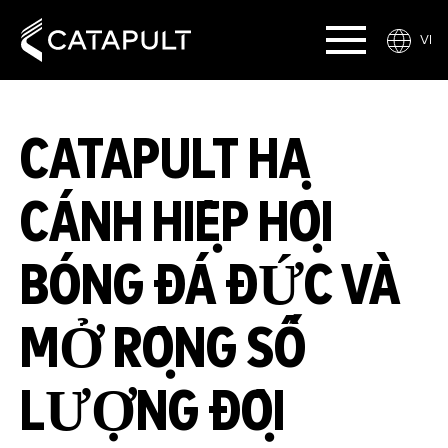
VI
CATAPULT HẠ
CÁNH HIỆP HỘI
BÓNG ĐÁ ĐỨC VÀ
MỞ RỘNG SỐ
LƯỢNG ĐỘI