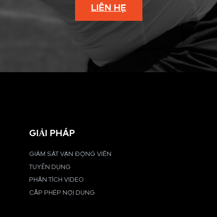
LIÊN HỆ
GIẢI PHÁP
GIÁM SÁT VẬN ĐỘNG VIÊN
TUYỂN DỤNG
PHÂN TÍCH VIDEO
CẤP PHÉP NỘI DUNG