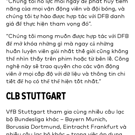
“Chúng tôi nỗ lực mỗi ngày để phát huy tiềm
năng của mọi vận động viên và đội bóng, và
chúng tôi tự hào được hợp tác với DFB danh
giá để thực hiện tham vọng đó”.
“Chúng tôi mong muốn được hợp tác với DFB
để mở khóa những gì mà ngay cả những
huấn luyện viên giỏi nhất thế giới cũng không
thể nhìn thấy trên phim hoặc từ bên lề. Công
nghệ này sẽ trao quyền cho các vận động
viên ở mọi cấp độ với dữ liệu và thông tin chi
tiết để họ có thể thể hiện tốt nhất.”
CLB STUTTGART
VfB Stuttgart tham gia cùng nhiều câu lạc
bộ Bundesliga khác – Bayern Munich,
Borussia Dortmund, Eintracht Frankfurt và
nhiều câu lạc bộ khác – trong việc áp dụng