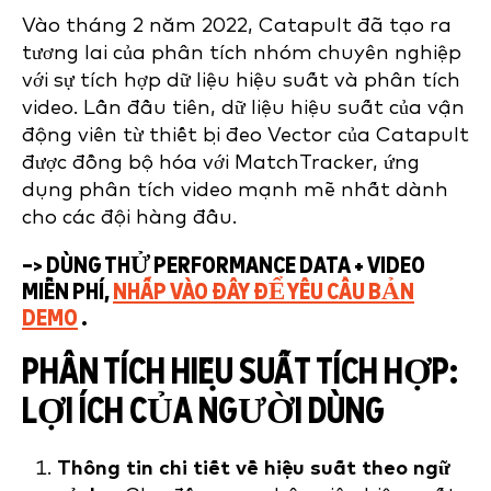
Vào tháng 2 năm 2022, Catapult đã tạo ra
tương lai của phân tích nhóm chuyên nghiệp
với sự tích hợp dữ liệu hiệu suất và phân tích
video. Lần đầu tiên, dữ liệu hiệu suất của vận
động viên từ thiết bị đeo Vector của Catapult
được đồng bộ hóa với MatchTracker, ứng
dụng phân tích video mạnh mẽ nhất dành
cho các đội hàng đầu.
–> DÙNG THỬ PERFORMANCE DATA + VIDEO
MIỄN PHÍ,
NHẤP VÀO ĐÂY ĐỂ YÊU CẦU BẢN
DEMO
.
PHÂN TÍCH HIỆU SUẤT TÍCH HỢP:
LỢI ÍCH CỦA NGƯỜI DÙNG
Thông tin chi tiết về hiệu suất theo ngữ