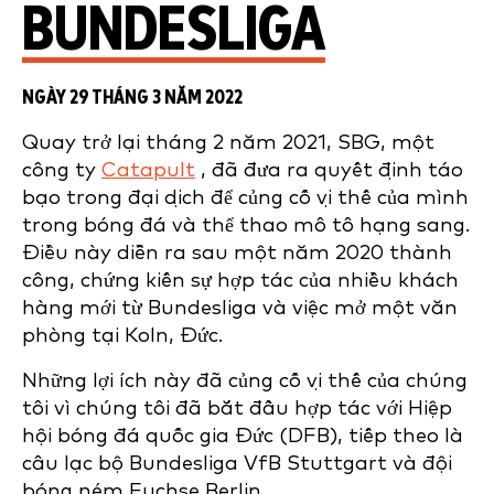
BUNDESLIGA
NGÀY 29 THÁNG 3 NĂM 2022
Quay trở lại tháng 2 năm 2021, SBG, một
công ty
Catapult
, đã đưa ra quyết định táo
bạo trong đại dịch để củng cố vị thế của mình
trong bóng đá và thể thao mô tô hạng sang.
Điều này diễn ra sau một năm 2020 thành
công, chứng kiến sự hợp tác của nhiều khách
hàng mới từ Bundesliga và việc mở một văn
phòng tại Koln, Đức.
Những lợi ích này đã củng cố vị thế của chúng
tôi vì chúng tôi đã bắt đầu hợp tác với Hiệp
hội bóng đá quốc gia Đức (DFB), tiếp theo là
câu lạc bộ Bundesliga VfB Stuttgart và đội
bóng ném Fuchse Berlin.