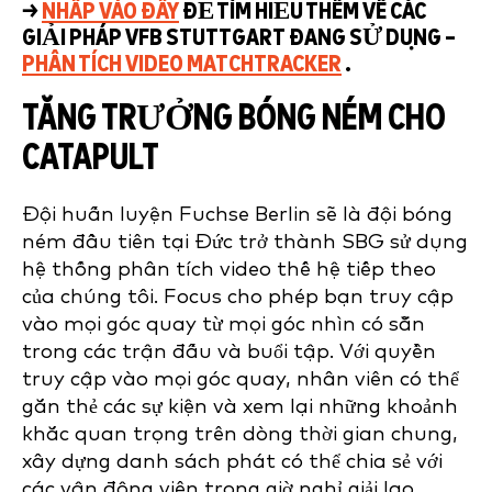
→
NHẤP VÀO ĐÂY
ĐỂ TÌM HIỂU THÊM VỀ CÁC
GIẢI PHÁP VFB STUTTGART ĐANG SỬ DỤNG –
PHÂN TÍCH VIDEO MATCHTRACKER
.
TĂNG TRƯỞNG BÓNG NÉM CHO
CATAPULT
Đội huấn luyện Fuchse Berlin sẽ là đội bóng
ném đầu tiên tại Đức trở thành SBG sử dụng
hệ thống phân tích video thế hệ tiếp theo
của chúng tôi. Focus cho phép bạn truy cập
vào mọi góc quay từ mọi góc nhìn có sẵn
trong các trận đấu và buổi tập. Với quyền
truy cập vào mọi góc quay, nhân viên có thể
gắn thẻ các sự kiện và xem lại những khoảnh
khắc quan trọng trên dòng thời gian chung,
xây dựng danh sách phát có thể chia sẻ với
các vận động viên trong giờ nghỉ giải lao.