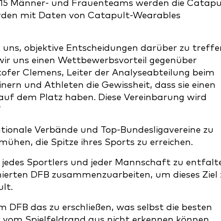
lle 15 Männer- und Frauenteams werden die Catapu
rden mit Daten von Catapult-Wearables
uns, objektive Entscheidungen darüber zu treffe
 wir uns einen Wettbewerbsvorteil gegenüber
tofer Clemens, Leiter der Analyseabteilung beim
nern und Athleten die Gewissheit, dass sie einen
uf dem Platz haben. Diese Vereinbarung wird
“
ationale Verbände und Top-Bundesligavereine zu
ühen, die Spitze ihres Sports zu erreichen.
jedes Sportlers und jeder Mannschaft zu entfalt
mierten DFB zusammenzuarbeiten, um dieses Ziel 
ult.
 DFB das zu erschließen, was selbst die besten
 vom Spielfeldrand aus nicht erkennen können.