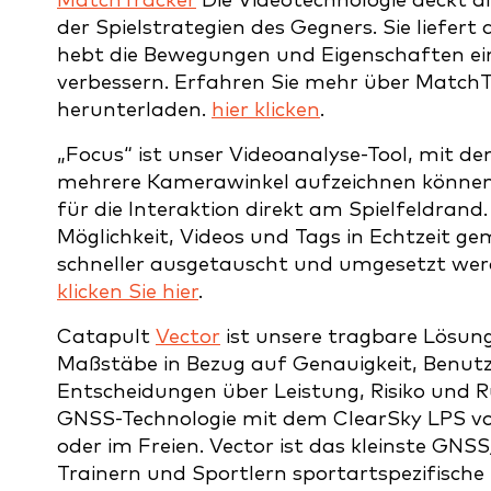
MatchTracker
Die Videotechnologie deckt al
der Spielstrategien des Gegners. Sie liefer
hebt die Bewegungen und Eigenschaften ein
verbessern. Erfahren Sie mehr über MatchT
herunterladen.
hier klicken
.
„Focus“ ist unser Videoanalyse-Tool, mit 
mehrere Kamerawinkel aufzeichnen können.
für die Interaktion direkt am Spielfeldrand
Möglichkeit, Videos und Tags in Echtzeit g
schneller ausgetauscht und umgesetzt werd
klicken Sie hier
.
Catapult
Vector
ist unsere tragbare Lösung 
Maßstäbe in Bezug auf Genauigkeit, Benutze
Entscheidungen über Leistung, Risiko und R
GNSS-Technologie mit dem ClearSky LPS vo
oder im Freien. Vector ist das kleinste GN
Trainern und Sportlern sportartspezifische