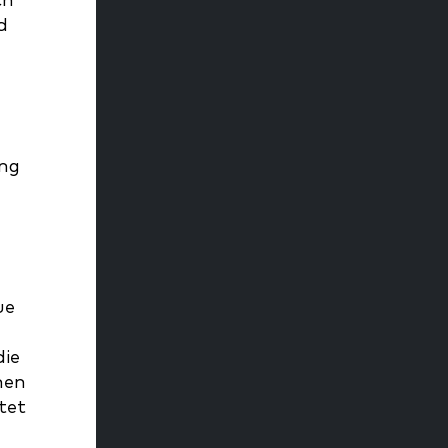
ch
d
ung
ue
die
men
tet