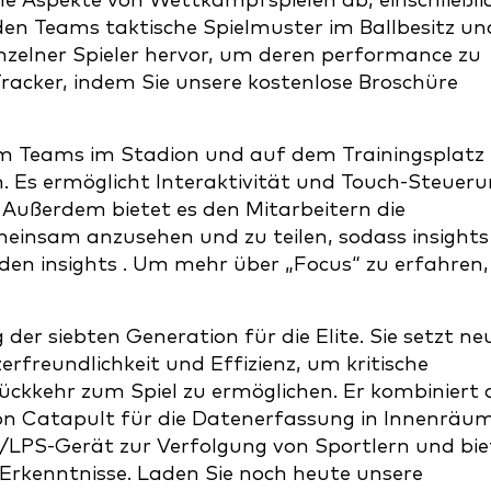
le Aspekte von Wettkampfspielen ab, einschließli
t den Teams taktische Spielmuster im Ballbesitz un
zelner Spieler hervor, um deren performance zu
racker, indem Sie unsere kostenlose Broschüre
dem Teams im Stadion und auf dem Trainingsplatz
 Es ermöglicht Interaktivität und Touch-Steuer
. Außerdem bietet es den Mitarbeitern die
emeinsam anzusehen und zu teilen, sodass insights
en insights . Um mehr über „Focus“ zu erfahren,
der siebten Generation für die Elite. Sie setzt ne
rfreundlichkeit und Effizienz, um kritische
ückkehr zum Spiel zu ermöglichen. Er kombiniert 
n Catapult für die Datenerfassung in Innenräu
SS/LPS-Gerät zur Verfolgung von Sportlern und bie
 Erkenntnisse. Laden Sie noch heute unsere