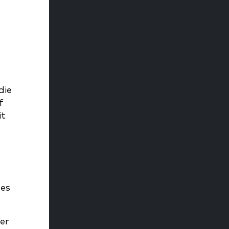
die
f
it
des
er