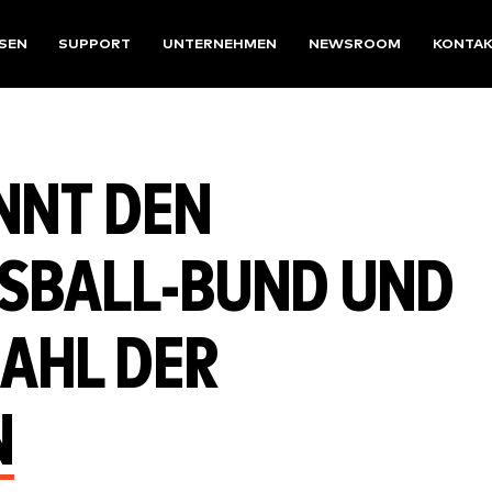
SEN
SUPPORT
UNTERNEHMEN
NEWSROOM
KONTA
NNT DEN
BALL-BUND UND E
HL DER B