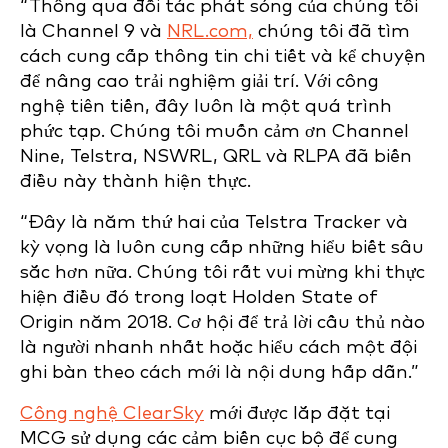
“Thông qua đối tác phát sóng của chúng tôi
là Channel 9 và
NRL.com,
chúng tôi đã tìm
cách cung cấp thông tin chi tiết và kể chuyện
để nâng cao trải nghiệm giải trí. Với công
nghệ tiên tiến, đây luôn là một quá trình
phức tạp. Chúng tôi muốn cảm ơn Channel
Nine, Telstra, NSWRL, QRL và RLPA đã biến
điều này thành hiện thực.
“Đây là năm thứ hai của Telstra Tracker và
kỳ vọng là luôn cung cấp những hiểu biết sâu
sắc hơn nữa. Chúng tôi rất vui mừng khi thực
hiện điều đó trong loạt Holden State of
Origin năm 2018. Cơ hội để trả lời cầu thủ nào
là người nhanh nhất hoặc hiểu cách một đội
ghi bàn theo cách mới là nội dung hấp dẫn.”
Công nghệ ClearSky
mới được lắp đặt tại
MCG sử dụng các cảm biến cục bộ để cung