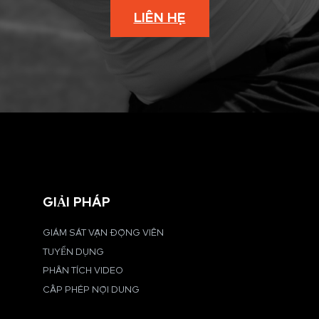
LIÊN HỆ
GIẢI PHÁP
GIÁM SÁT VẬN ĐỘNG VIÊN
TUYỂN DỤNG
PHÂN TÍCH VIDEO
CẤP PHÉP NỘI DUNG