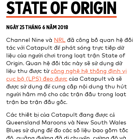
STATE OF ORIGIN
NGÀY 25 THÁNG 6 NĂM 2018
Channel Nine và
NRL
đã công bố quan hệ đối
tác với Catapult để phát sóng trực tiếp dữ
liệu của người chơi trong loạt trận State of
Origin. Quan hệ đối tác này sẽ sử dụng dữ
liệu thu được từ
công nghệ hệ thống định vị
cục bộ (LPS) đeo được
của Catapult và sẽ
được sử dụng để cung cấp nội dung thu hút
người hâm mộ cho các trận đấu trong loạt
trận ba trận đấu gốc.
Các thiết bị của Catapult đang được cả
Queensland Maroons và New South Wales
Blues sử dụng để đo các số liệu bao gồm tốc
độ, quãng đường đã di chuyển, cường độ và