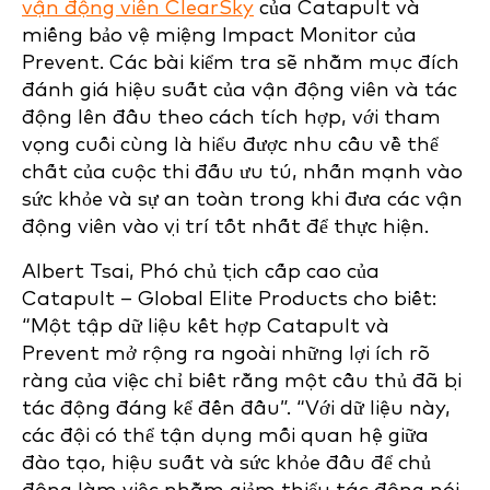
vận động viên ClearSky
của Catapult và
miếng bảo vệ miệng Impact Monitor của
Prevent. Các bài kiểm tra sẽ nhằm mục đích
đánh giá hiệu suất của vận động viên và tác
động lên đầu theo cách tích hợp, với tham
vọng cuối cùng là hiểu được nhu cầu về thể
chất của cuộc thi đấu ưu tú, nhấn mạnh vào
sức khỏe và sự an toàn trong khi đưa các vận
động viên vào vị trí tốt nhất để thực hiện.
Albert Tsai, Phó chủ tịch cấp cao của
Catapult – Global Elite Products cho biết:
“Một tập dữ liệu kết hợp Catapult và
Prevent mở rộng ra ngoài những lợi ích rõ
ràng của việc chỉ biết rằng một cầu thủ đã bị
tác động đáng kể đến đầu”. “Với dữ liệu này,
các đội có thể tận dụng mối quan hệ giữa
đào tạo, hiệu suất và sức khỏe đầu để chủ