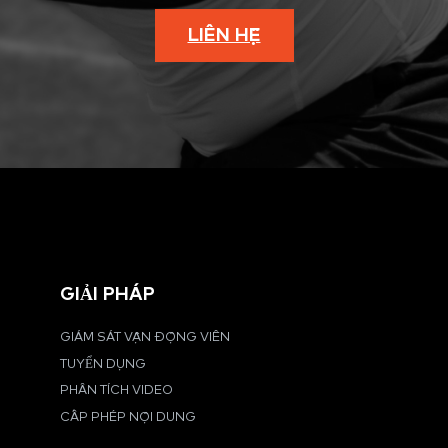
LIÊN HỆ
GIẢI PHÁP
GIÁM SÁT VẬN ĐỘNG VIÊN
TUYỂN DỤNG
PHÂN TÍCH VIDEO
CẤP PHÉP NỘI DUNG