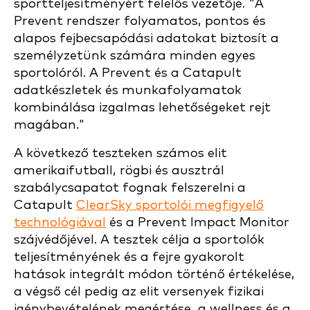
sportteljesítményért felelős vezetője. "A
Prevent rendszer folyamatos, pontos és
alapos fejbecsapódási adatokat biztosít a
személyzetünk számára minden egyes
sportolóról. A Prevent és a Catapult
adatkészletek és munkafolyamatok
kombinálása izgalmas lehetőségeket rejt
magában."
A következő teszteken számos elit
amerikaifutball, rögbi és ausztrál
szabálycsapatot fognak felszerelni a
Catapult
ClearSky sportolói megfigyelő
technológiával
és a Prevent Impact Monitor
szájvédőjével. A tesztek célja a sportolók
teljesítményének és a fejre gyakorolt
hatások integrált módon történő értékelése,
a végső cél pedig az elit versenyek fizikai
igénybevételének megértése, a wellness és a