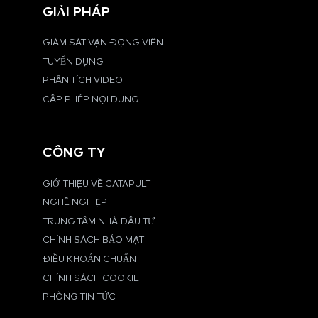
GIẢI PHÁP
GIÁM SÁT VẬN ĐỘNG VIÊN
TUYỂN DỤNG
PHÂN TÍCH VIDEO
CẤP PHÉP NỘI DUNG
CÔNG TY
GIỚI THIỆU VỀ CATAPULT
NGHỀ NGHIỆP
TRUNG TÂM NHÀ ĐẦU TƯ
CHÍNH SÁCH BẢO MẬT
ĐIỀU KHOẢN CHUẨN
CHÍNH SÁCH COOKIE
PHÒNG TIN TỨC