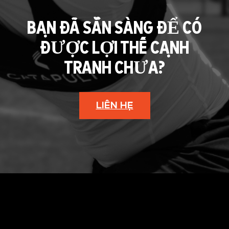
BẠN ĐÃ SẴN SÀNG ĐỂ CÓ
ĐƯỢC LỢI THẾ CẠNH
TRANH CHƯA?
LIÊN HỆ