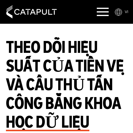
VI
THEO DÕI HIỆU
SUẤT CỦA TIỀN VỆ
VÀ CẦU THỦ TẤN
CÔNG BẰNG KHOA
HỌC DỮ LIỆU