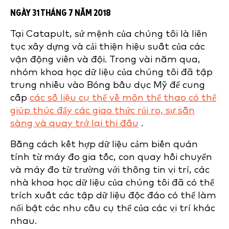
NGÀY 31 THÁNG 7 NĂM 2018
Tại Catapult, sứ mệnh của chúng tôi là liên
tục xây dựng và cải thiện hiệu suất của các
vận động viên và đội. Trong vài năm qua,
nhóm khoa học dữ liệu của chúng tôi đã tập
trung nhiều vào Bóng bầu dục Mỹ để cung
cấp
các số liệu cụ thể về môn thể thao có thể
giúp thúc đẩy các giao thức rủi ro, sự sẵn
sàng và quay trở lại thi đấu
.
Bằng cách kết hợp dữ liệu cảm biến quán
tính từ máy đo gia tốc, con quay hồi chuyển
và máy đo từ trường với thông tin vị trí, các
nhà khoa học dữ liệu của chúng tôi đã có thể
trích xuất các tập dữ liệu độc đáo có thể làm
nổi bật các nhu cầu cụ thể của các vị trí khác
nhau.