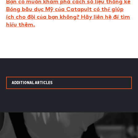
Bạn có muốn khám phá cách số liệu thống kê
Bóng bầu dục Mỹ của Catapult có thể giúp
ích cho đội của bạn không? Hãy liên hệ để tìm
hiểu thêm.
ADDITIONAL ARTICLES