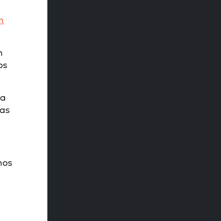
m
m
os
ia
cas
nos