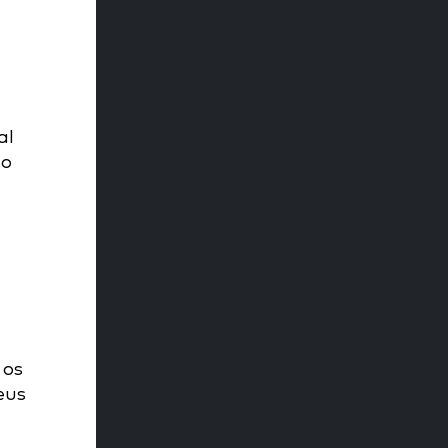
al
do
 os
eus