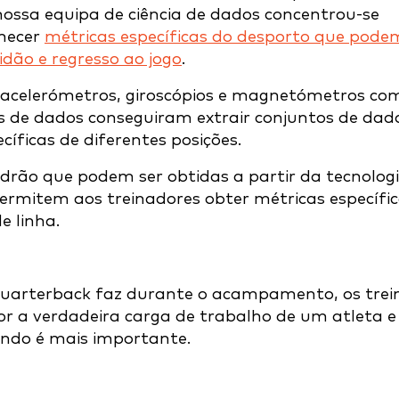
 nossa equipa de ciência de dados concentrou-se
rnecer
métricas específicas do desporto que pode
idão e regresso ao jogo
.
e acelerómetros, giroscópios e magnetómetros co
as de dados conseguiram extrair conjuntos de dad
cíficas de diferentes posições.
rão que podem ser obtidas a partir da tecnolog
permitem aos treinadores obter métricas específi
e linha.
quarterback faz durante o acampamento, os trei
hor a verdadeira carga de trabalho de um atleta e
ando é mais importante.