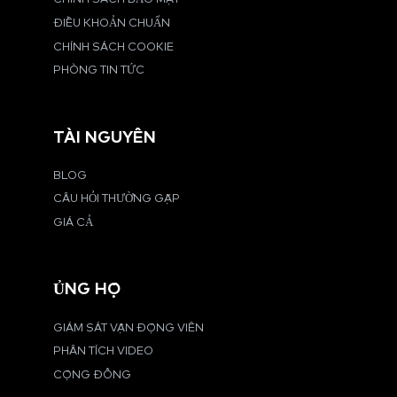
ĐIỀU KHOẢN CHUẨN
CHÍNH SÁCH COOKIE
PHÒNG TIN TỨC
TÀI NGUYÊN
BLOG
CÂU HỎI THƯỜNG GẶP
GIÁ CẢ
ỦNG HỘ
GIÁM SÁT VẬN ĐỘNG VIÊN
PHÂN TÍCH VIDEO
CỘNG ĐỒNG