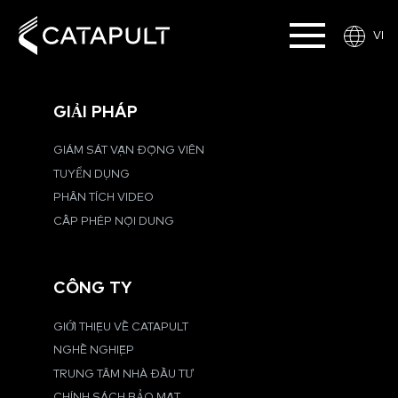
VI
GIẢI PHÁP
GIÁM SÁT VẬN ĐỘNG VIÊN
TUYỂN DỤNG
PHÂN TÍCH VIDEO
CẤP PHÉP NỘI DUNG
CÔNG TY
GIỚI THIỆU VỀ CATAPULT
NGHỀ NGHIỆP
TRUNG TÂM NHÀ ĐẦU TƯ
CHÍNH SÁCH BẢO MẬT