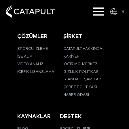
TR
ÇÖZÜMLER
ŞİRKET
SPORCU İZLEME
CATAPULT HAKKINDA
İŞE ALIM
KARIYER
VIDEO ANALIZI
YATIRIMCI MERKEZI
İÇERIK LISANSLAMA
GIZLILIK POLITIKASI
STANDART ŞARTLAR
ÇEREZ POLITIKASI
HABER ODASI
KAYNAKLAR
DESTEK
BLOG
SPORCU İZLEME