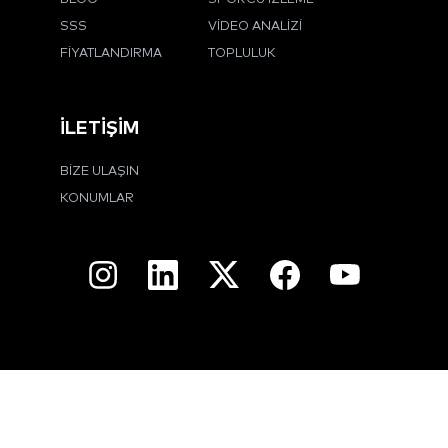
SSS
VIDEO ANALIZI
FIYATLANDIRMA
TOPLULUK
İLETIŞIM
BIZE ULAŞIN
KONUMLAR