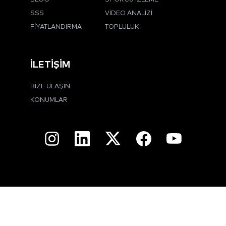
SSS
VIDEO ANALIZI
FIYATLANDIRMA
TOPLULUK
İLETIŞIM
BIZE ULAŞIN
KONUMLAR