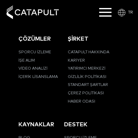
TR
ÇÖZÜMLER
ŞİRKET
SPORCU İZLEME
CATAPULT HAKKINDA
İŞE ALIM
KARIYER
VIDEO ANALIZI
YATIRIMCI MERKEZI
İÇERIK LISANSLAMA
GIZLILIK POLITIKASI
STANDART ŞARTLAR
ÇEREZ POLITIKASI
HABER ODASI
KAYNAKLAR
DESTEK
BLOG
SPORCU İZLEME