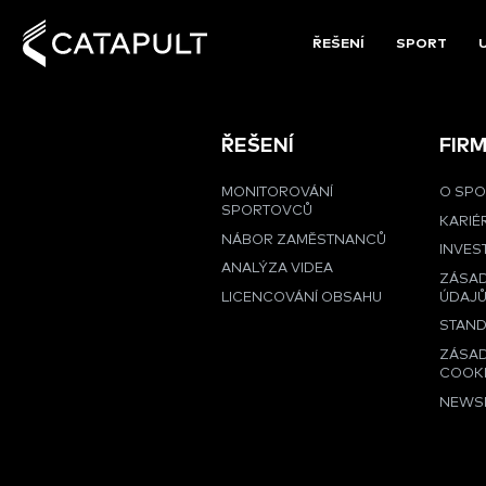
ŘEŠENÍ
SPORT
ŘEŠENÍ
FIR
MONITOROVÁNÍ
O SPO
SPORTOVCŮ
KARIÉ
NÁBOR ZAMĚSTNANCŮ
INVES
ANALÝZA VIDEA
ZÁSA
LICENCOVÁNÍ OBSAHU
ÚDAJ
STAND
ZÁSAD
COOK
NEWS