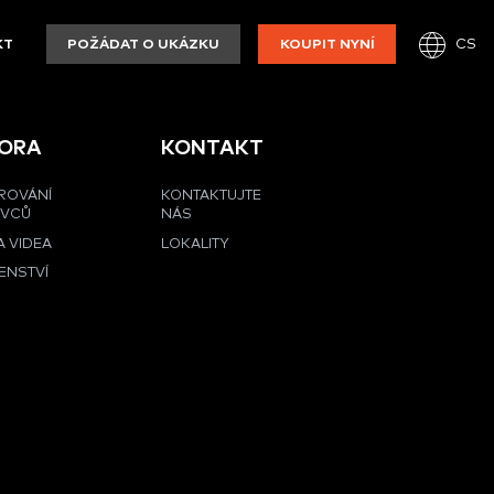
CS
KT
POŽÁDAT O UKÁZKU
KOUPIT NYNÍ
ORA
KONTAKT
ROVÁNÍ
KONTAKTUJTE
OVCŮ
NÁS
 VIDEA
LOKALITY
ENSTVÍ