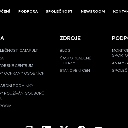
UČENÍ
PODPORA
SPOLEČNOST
NEWSROOM
KONTA
MA
ZDROJE
PODP
LEČNOSTI CATAPULT
BLOG
MONITO
SPORT
RA
ČASTO KLADENÉ
DOTAZY
ANALÝZA
TORSKÉ CENTRUM
STANOVENÍ CEN
SPOLEČ
DY OCHRANY OSOBNÍCH
Ů
ARDNÍ PODMÍNKY
Y POUŽÍVÁNÍ SOUBORŮ
IE
ROOM