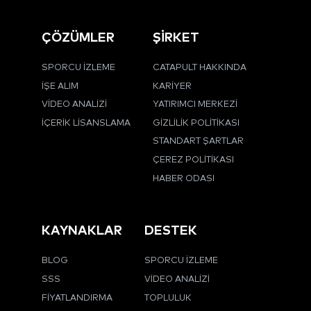
ÇÖZÜMLER
ŞİRKET
SPORCU İZLEME
CATAPULT HAKKINDA
İŞE ALIM
KARIYER
VIDEO ANALIZI
YATIRIMCI MERKEZI
İÇERIK LISANSLAMA
GIZLILIK POLITIKASI
STANDART ŞARTLAR
ÇEREZ POLITIKASI
HABER ODASI
KAYNAKLAR
DESTEK
BLOG
SPORCU İZLEME
SSS
VIDEO ANALIZI
FIYATLANDIRMA
TOPLULUK