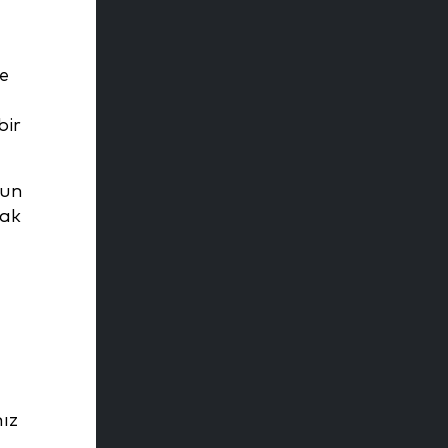
ve
bir
zun
mak
nız