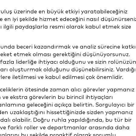
uluş üzerinde en büyük etkiyi yaratabileceğiniz
be en iyi şekilde hizmet edeceğini nasıl düşünürseni
ı ilgili paydaşlarla resmi olarak kabul etmek size
sunda beceri kazandırmak ve analiz sürecine katk
hareket etmek olması gerektiğini düşünüyorsunuz.
zla liderliğe ihtiyacı olduğunu ve sizin rolünüzü
arı oluşturmak olduğunu düşünebilirsiniz. Vardığı
lere iletilmesi ve kabul edilmesi çok önemlidir.
celiklerin ötesinde zaman alıcı görevler yapmanız
e ekstra görevlerin bu birincil ihtiyaçları
lamına geleceğini açıkça belirtin. Sorgulayıcı bir
den uzaklaştığını hissettiğinizde sizden yapmanız
alı olabilir. Doğru ruhla yapıldığında, bu tür bir
e farklı roller ve departmanlar arasında daha
kalarını bu şekilde proaktif olarak sorumlu