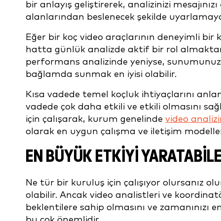
bir anlayış geliştirerek, analizinizi mesajınız
alanlarından beslenecek şekilde uyarlamaya 
Eğer bir koç video araçlarının deneyimli bir 
hatta günlük analizde aktif bir rol almaktan
performans analizinde yeniyse, sunumunuzu 
bağlamda sunmak en iyisi olabilir.
Kısa vadede temel koçluk ihtiyaçlarını anla
vadede çok daha etkili ve etkili olmasını s
için çalışarak, kurum genelinde
video analizi
olarak en uygun çalışma ve iletişim modeller
EN BÜYÜK ETKIYI YARATABIL
Ne tür bir kuruluş için çalışıyor olursanız 
olabilir. Ancak video analistleri ve koordinatörl
beklentilere sahip olmasını ve zamanınızı en
bu çok önemlidir.