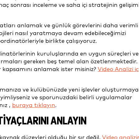
ç sonrası inceleme ve saha içi stratejinin gelişim
rsatları anlamak ve günlük görevlerini daha verimli
lojileri nasıl yaratmaya devam edebileceğimizi
rdinatörleriyle birlikte çalışıyoruz.
inatörlerinin kuruluşlarında en uygun süreçleri ve 
rmaları gereken beş temel alan özetlenmektedir.
 kapsamını anlamak ister misiniz?
Video Analizi iç
ışmanıza ve kulübünüzde yeni işlevler oluşturmaya
yimliyseniz ve
sporunuzdaki
belirli
uygulamalar
anız
,
buraya tıklayın
.
TIYAÇLARINI ANLAYIN
 kaynak düzeyleri olduğu bir sır değil.
Video analizi