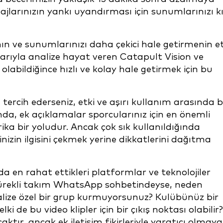
jlarınızın yankı uyandırması için sunumlarınızı k
ın ve sunumlarınızı daha çekici hale getirmenin etk
nlarıyla analize hayat veren Catapult Vision ve
labildiğince hızlı ve kolay hale getirmek için bu
ercih ederseniz, etki ve aşırı kullanım arasında b
da, ek açıklamalar sporcularınız için en önemli
ka bir yoludur. Ancak çok sık kullanıldığında
inizin ilgisini çekmek yerine dikkatlerini dağıtma
da en rahat ettikleri platformlar ve teknolojiler
z sürekli takım WhatsApp sohbetindeyse, neden
lize özel bir grup kurmuyorsunuz? Kulübünüz bir
 de bu video klipler için bir çıkış noktası olabilir?
tır, ancak ek iletişim fikirleriyle yaratıcı olmaya