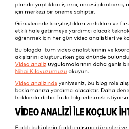
planda yaptıkları iş maç öncesi planlama, ma
için merkezi bir öneme sahiptir.
Görevlerinde karşılaştıkları zorlukları ve fı
etkili hale getirmeye yardımcı olacak tekno
öğrenmek için her gün video analistleri ve koo
Bu blogda, tüm video analistlerinin ve koord
akışlarını oluştururken göz önünde bulundu
Video analiz
uygulamalarının daha geniş bir
Nihai Kılavuzumuzu
okuyun.
Video analizinde
yeniyseniz, bu blog role al
başlamanıza yardımcı olacaktır. Daha dene
hakkında daha fazla bilgi edinmek istiyors
VIDEO ANALIZI ILE
KOÇLUK IH
Farklı kulüplerin farklı çalışma düzenleri ve