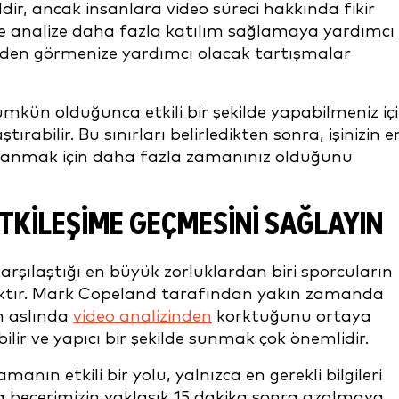
ldir, ancak insanlara video süreci hakkında fikir
e analize daha fazla katılım sağlamaya yardımcı
flerden görmenize yardımcı olacak tartışmalar
mümkün olduğunca etkili bir şekilde yapabilmeniz iç
ştırabilir. Bu sınırları belirledikten sonra, işinizin e
lanmak için daha fazla zamanınız olduğunu
ETKILEŞIME GEÇMESINI SAĞLAYIN
karşılaştığı en büyük zorluklardan biri sporcuların
maktır. Mark Copeland tarafından yakın zamanda
n aslında
video analizinden
korktuğunu ortaya
lebilir ve yapıcı bir şekilde sunmak çok önemlidir.
nın etkili bir yolu, yalnızca en gerekli bilgileri
ma becerimizin yaklaşık 15 dakika sonra azalmaya