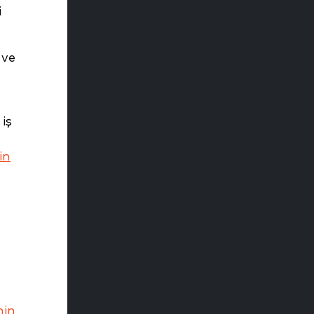
i
 ve
iş
in
nin