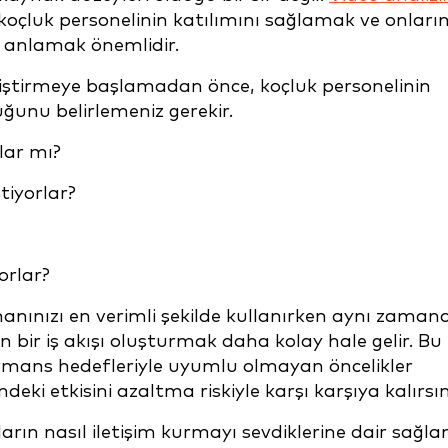
koçluk personelinin katılımını sağlamak ve onları
ini anlamak önemlidir.
 geliştirmeye başlamadan önce, koçluk personelinin
lduğunu belirlemeniz gerekir.
rlar mı?
stiyorlar?
orlar?
manınızı en verimli şekilde kullanırken aynı zaman
en bir iş akışı oluşturmak daha kolay hale gelir. Bu
mans hedefleriyle uyumlu olmayan öncelikler
deki etkisini azaltma riskiyle karşı karşıya kalırsı
ların nasıl iletişim kurmayı sevdiklerine dair sağl