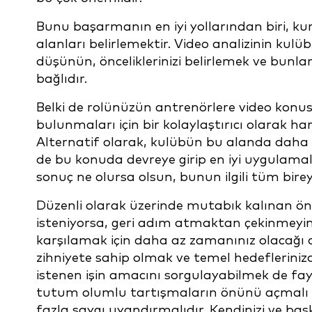
Bunu başarmanın en iyi yollarından biri, kur
alanları belirlemektir. Video analizinin kulü
düşünün, önceliklerinizi belirlemek ve bunlar
bağlıdır.
Belki de rolünüzün antrenörlere video konu
bulunmaları için bir kolaylaştırıcı olarak 
Alternatif olarak, kulübün bu alanda daha fa
de bu konuda devreye girip en iyi uygulamal
sonuç ne olursa olsun, bunun ilgili tüm birey
Düzenli olarak üzerinde mutabık kalınan ön
isteniyorsa, geri adım atmaktan çekinmeyin v
karşılamak için daha az zamanınız olacağı an
zihniyete sahip olmak ve temel hedefleriniz
istenen işin amacını sorgulayabilmek de fayd
tutum olumlu tartışmaların önünü açmalı v
fazla saygı uyandırmalıdır. Kendinizi ve baş