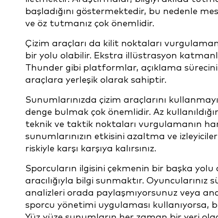
başladığını göstermektedir, bu nedenle mesa
ve öz tutmanız çok önemlidir.
Çizim araçları da kilit noktaları vurgulaman
bir yolu olabilir. Ekstra illüstrasyon katma
Thunder gibi platformlar, açıklama sürecini o
araçlara yerleşik olarak sahiptir.
Sunumlarınızda çizim araçlarını kullanmayı t
denge bulmak çok önemlidir. Az kullanıldığın
teknik ve taktik noktaları vurgulamanın hari
sunumlarınızın etkisini azaltma ve izleyiciler
riskiyle karşı karşıya kalırsınız.
Sporcuların ilgisini çekmenin bir başka yolu 
aracılığıyla bilgi sunmaktır. Oyuncularını
analizleri orada paylaşmıyorsunuz veya ana
sporcu yönetimi uygulaması kullanıyorsa, belki
Yüz yüze sunumların her zaman bir yeri olacak