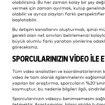
olabilirsiniz. Bu her zaman kolay bir şey deği
vermek için zaman ayırmak, kulüp genelind
olabilir ve ayrıca olayları farklı perspekti
başlatabilir.
Bu iletişim kanallarını oluşturmak, işinizi 
gerekli olan net sınırları belirlemenizi kolayla
büyük olumlu farkı yaratan yönlerine odak
göreceksiniz.
SPORCULARINIZIN VIDEO ILE 
Tüm video analistleri ve koordinatörlerinin 
video ile tam olarak ilgilenmelerini sağla
yapılan bir araştırma, sporcuların %20'sini
koymuştur, bu nedenle bilgileri ilgili, sindiri
Sporcularınızın videoyu benimsemesini sağlama
iletmektir. Araştırmalar, bilgiyi akılda tut