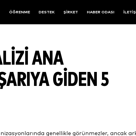
R
ÖĞRENME
DESTEK
ŞIRKET
HABER ODASI
İLETI
LIZI ANA
ŞARIYA GIDEN 5
ganizasyonlarında genellikle görünmezler, ancak ar