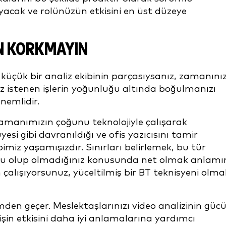
acak ve rolünüzün etkisini en üst düzeye
N KORKMAYIN
küçük bir analiz ekibinin parçasıysanız, zamanını
ız istenen işlerin yoğunluğu altında boğulmanızı
önemlidir.
 zamanımızın çoğunu teknolojiyle çalışarak
esi gibi davranıldığı ve ofis yazıcısını tamir
imiz yaşamışızdır. Sınırları belirlemek, bu tür
u olup olmadığınız konusunda net olmak anlamı
 çalışıyorsunuz, yüceltilmiş bir BT teknisyeni olma
imden geçer. Meslektaşlarınızı video analizinin güc
şin etkisini daha iyi anlamalarına yardımcı