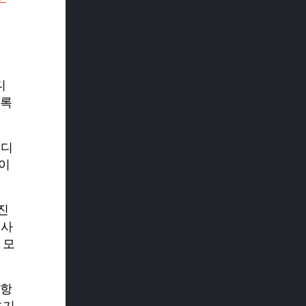
디
도록
비디
 이
진
 사
 모
사항