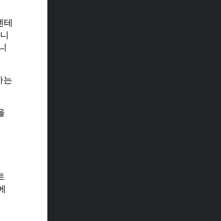
젠테
습니
니
하는
을
트
에