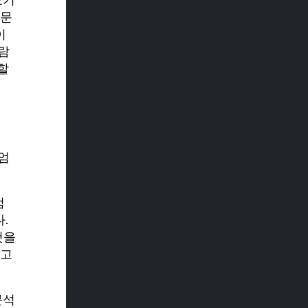
호기
의문
이
람
할
엄
럼
.
것을
 고
분석