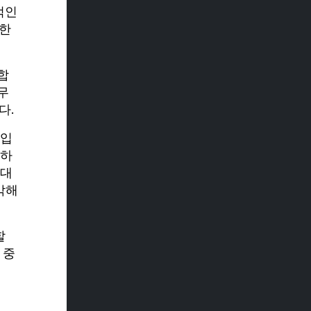
적인
러한
합
무
다.
것입
정하
 대
각해
할
 중