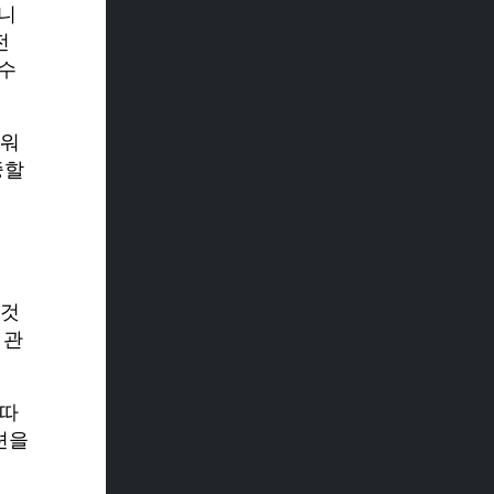
습니
전
 수
쉬워
중할
 것
 관
 따
션을