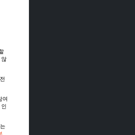
할
 않
 전
참여
 인
있는
분