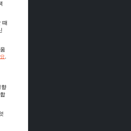
색
 때
신
도움
세요
.
영향
요합
엇