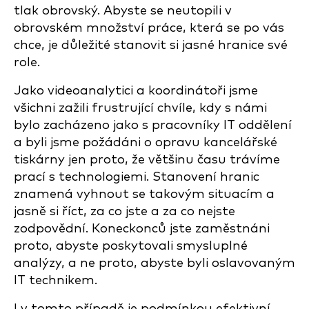
tlak obrovský. Abyste se neutopili v
obrovském množství práce, která se po vás
chce, je důležité stanovit si jasné hranice své
role.
Jako videoanalytici a koordinátoři jsme
všichni zažili frustrující chvíle, kdy s námi
bylo zacházeno jako s pracovníky IT oddělení
a byli jsme požádáni o opravu kancelářské
tiskárny jen proto, že většinu času trávíme
prací s technologiemi. Stanovení hranic
znamená vyhnout se takovým situacím a
jasně si říct, za co jste a za co nejste
zodpovědní. Koneckonců jste zaměstnáni
proto, abyste poskytovali smysluplné
analýzy, a ne proto, abyste byli oslavovaným
IT technikem.
I v tomto případě je podmínkou efektivní