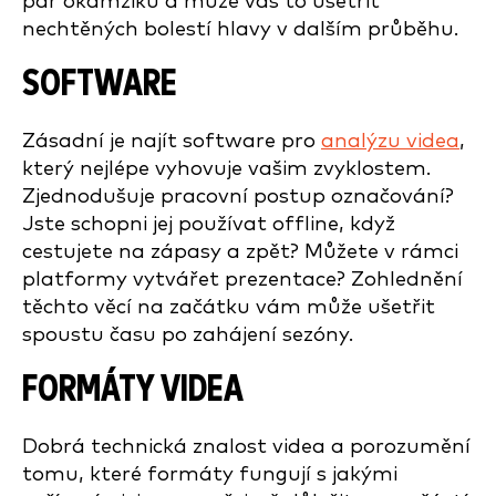
pár okamžiků a může vás to ušetřit
nechtěných bolestí hlavy v dalším průběhu.
SOFTWARE
Zásadní je najít software pro
analýzu videa
,
který nejlépe vyhovuje vašim zvyklostem.
Zjednodušuje pracovní postup označování?
Jste schopni jej používat offline, když
cestujete na zápasy a zpět? Můžete v rámci
platformy vytvářet prezentace? Zohlednění
těchto věcí na začátku vám může ušetřit
spoustu času po zahájení sezóny.
FORMÁTY VIDEA
Dobrá technická znalost videa a porozumění
tomu, které formáty fungují s jakými