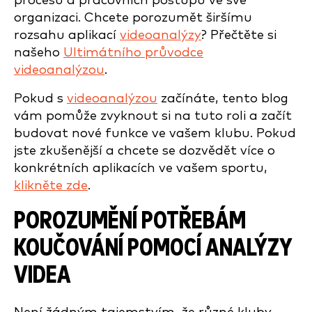
procesů a pracovních postupů ve své
organizaci.
Chcete porozumět širšímu
rozsahu aplikací
videoanalýzy
? Přečtěte si
našeho
Ultimátního průvodce
videoanalýzou
.
Pokud s
videoanalýzou
začínáte, tento blog
vám pomůže zvyknout si na tuto roli a začít
budovat nové funkce ve vašem klubu. Pokud
jste zkušenější a chcete se dozvědět více o
konkrétních
aplikacích ve vašem sportu,
klikněte zde
.
POROZUMĚNÍ POTŘEBÁM
KOUČOVÁNÍ
POMOCÍ ANALÝZY
VIDEA