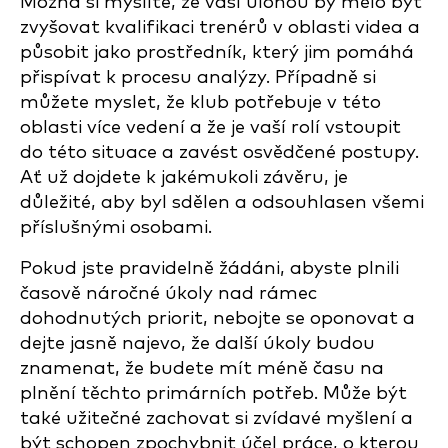
Možná si myslíte, že vaší úlohou by mělo být
zvyšovat kvalifikaci trenérů v oblasti videa a
působit jako prostředník, který jim pomáhá
přispívat k procesu analýzy. Případně si
můžete myslet, že klub potřebuje v této
oblasti více vedení a že je vaší rolí vstoupit
do této situace a zavést osvědčené postupy.
Ať už dojdete k jakémukoli závěru, je
důležité, aby byl sdělen a odsouhlasen všemi
příslušnými osobami.
Pokud jste pravidelně žádáni, abyste plnili
časově náročné úkoly nad rámec
dohodnutých priorit, nebojte se oponovat a
dejte jasně najevo, že další úkoly budou
znamenat, že budete mít méně času na
plnění těchto primárních potřeb. Může být
také užitečné zachovat si zvídavé myšlení a
být schopen zpochybnit účel práce, o kterou