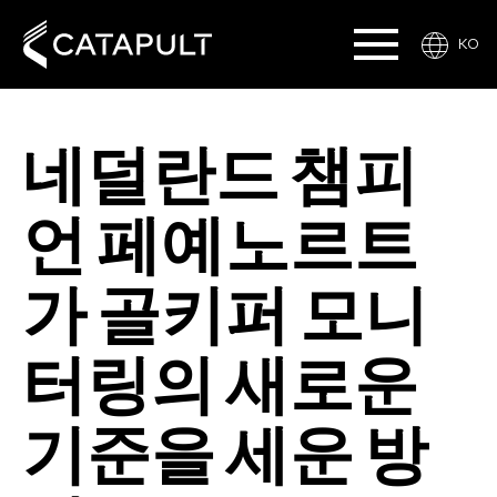
KO
네덜란드 챔피
언 페예노르트
가 골키퍼 모니
터링의 새로운
기준을 세운 방