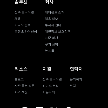
솔루션
회사
선수 모니터링
캐터펄트 소개
채용
채용 정보
비디오 분석
투자자 센터
콘텐츠 라이선싱
개인정보 보호정책
표준 약관
쿠키 정책
뉴스룸
리소스
지원
연락처
블로그
선수 모니터링
문의하기
자주 묻는 질문
비디오 분석
위치
가격 책정
커뮤니티