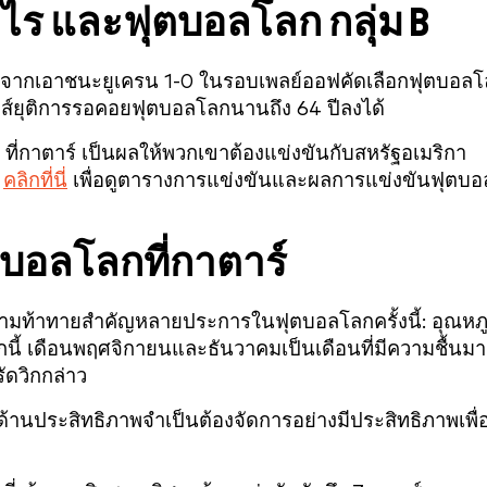
งไร และฟุตบอลโลก กลุ่ม B
หลังจากเอาชนะยูเครน 1-0 ในรอบเพลย์ออฟคัดเลือกฟุตบอล
วลส์ยุติการรอคอยฟุตบอลโลกนานถึง 64 ปีลงได้
 B ที่กาตาร์ เป็นผลให้พวกเขาต้องแข่งขันกับสหรัฐอเมริกา
คลิกที่นี่
เพื่อดูตารางการแข่งขันและผลการแข่งขันฟุตบอ
อลโลกที่กาตาร์
วามท้าทายสำคัญหลายประการในฟุตบอลโลกครั้งนี้: อุณหภู
ากนี้ เดือนพฤศจิกายนและธันวาคมเป็นเดือนที่มีความชื้นม
รัดวิกกล่าว
านด้านประสิทธิภาพจำเป็นต้องจัดการอย่างมีประสิทธิภาพเพื่อ