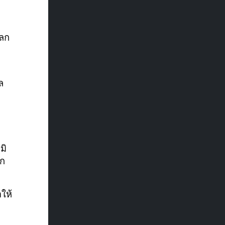
โลก
ล
มิ
าก
ให้