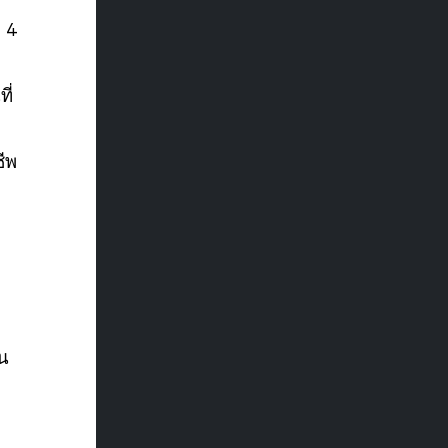
ก 4
ี่
ชีพ
น