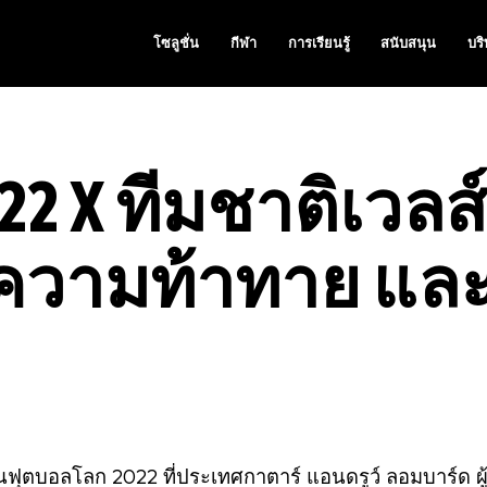
โซลูชั่น
กีฬา
การเรียนรู้
สนับสนุน
บริ
2 X ทีมชาติเวลส์
 ความท้าทาย แล
ันฟุตบอลโลก 2022 ที่ประเทศกาตาร์ แอนดรูว์ ลอมบาร์ด ผู