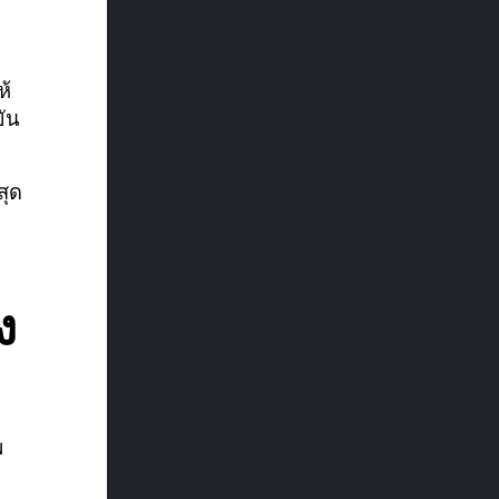
ห้
ขัน
สุด
ง
พ