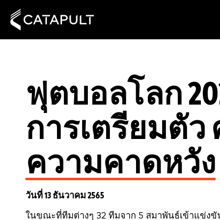
ฟุตบอลโลก 202
การเตรียมตัว
ความคาดหวัง
วันที่ 13 ธันวาคม 2565
ในขณะที่ทีมต่างๆ 32 ทีมจาก 5 สมาพันธ์เข้าแข่งข