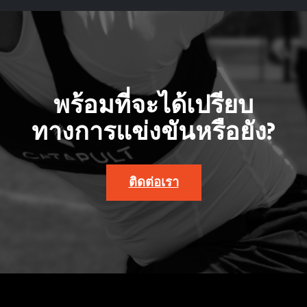
พร้อมที่จะได้เปรียบ
ทางการแข่งขันหรือยัง?
ติดต่อเรา