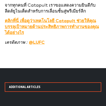
จากทุกคนที่ Catapult เราขอแสดงความยินดีกับ
ลีดส์ยูไนเต็ดสำหรับการเลื่อนชั้นสู่พรีเมียร์ลีก
คลิกที่นี่ เพื่อดูว่าเทคโนโลยี Catapult ช่วยให้คุณ
บรรลุเป้าหมายด้านประสิทธิภาพการทำงานของคุณ
ได้อย่างไร
เครดิตภาพ :
@LUFC
ADDITIONAL ARTICLES