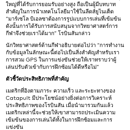
ใหญ่ที่ได้รับการยอมรับอย่างสูง ถือเป็นผู้มีบทบาท
สำคัญในการนำเทคโนโลยีมาใช้ในลีดส์ยูไนเต็ด
“มาร์เซโล บิเอลซาต้องการรูปแบบการเล่นที่เข้มข้น
ดังนั้นการได้รับการสนับสนุนจากวิทยาศาสตร์การ
กีฬาจึงช่วยเราได้มาก” โรบินสันกล่าว
นักวิทยาศาสตร์ด้านกีฬาอธิบายต่อไปว่า “การทำงาน
กับข้อมูลในลักษณะนี้ต่อไปเป็นสิ่งสำคัญสำหรับเรา
การสวม GPS ในการแข่งขันช่วยให้เราทราบว่าผู้
เล่นปรับตัวเข้ากับการฝึกซ้อมได้ดีหรือไม่”
ตัวชี้วัดประสิทธิภาพที่สำคัญ
เมตริกที่อิงตามภาระ ความเร็ว และระยะทางของ
Catapult มีประโยชน์อย่างยิ่งต่อการวิเคราะห์
ประสิทธิภาพของโรบินสัน เมื่อนำมารวมกันแล้ว
เมตริกเหล่านี้จะช่วยให้เขาสามารถประเมินความ
เข้มข้นของการเล่นได้ทั้งในการฝึกซ้อมและการ
แข่งขัน