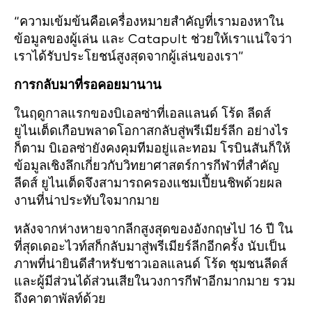
“ความเข้มข้นคือเครื่องหมายสำคัญที่เรามองหาใน
ข้อมูลของผู้เล่น และ Catapult ช่วยให้เราแน่ใจว่า
เราได้รับประโยชน์สูงสุดจากผู้เล่นของเรา”
การกลับมาที่รอคอยมานาน
ในฤดูกาลแรกของบิเอลซ่าที่เอลแลนด์ โร้ด ลีดส์
ยูไนเต็ดเกือบพลาดโอกาสกลับสู่พรีเมียร์ลีก อย่างไร
ก็ตาม บิเอลซ่ายังคงคุมทีมอยู่และทอม โรบินสันก็ให้
ข้อมูลเชิงลึกเกี่ยวกับวิทยาศาสตร์การกีฬาที่สำคัญ
ลีดส์ ยูไนเต็ดจึงสามารถครองแชมเปี้ยนชิพด้วยผล
งานที่น่าประทับใจมากมาย
หลังจากห่างหายจากลีกสูงสุดของอังกฤษไป 16 ปี ใน
ที่สุดเดอะไวท์สก็กลับมาสู่พรีเมียร์ลีกอีกครั้ง นับเป็น
ภาพที่น่ายินดีสำหรับชาวเอลแลนด์ โร้ด ชุมชนลีดส์
และผู้มีส่วนได้ส่วนเสียในวงการกีฬาอีกมากมาย รวม
ถึงคาตาพัลท์ด้วย