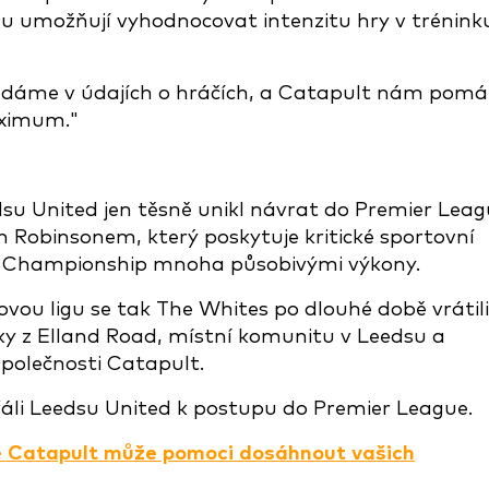
 mu umožňují vyhodnocovat intenzitu hry v tréninku
hledáme v údajích o hráčích, a Catapult nám pom
aximum."
dsu United jen těsně unikl návrat do Premier Leag
 Robinsonem, který poskytuje kritické sportovní
t Championship mnoha působivými výkony.
ovou ligu se tak The Whites po dlouhé době vrátili
ky z Elland Road, místní komunitu v Leedsu a
polečnosti Catapult.
áli Leedsu United k postupu do Premier League.
gie Catapult může pomoci dosáhnout vašich