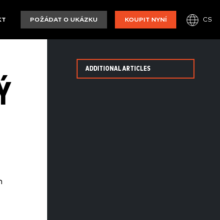
CS
KT
POŽÁDAT O UKÁZKU
KOUPIT NYNÍ
ADDITIONAL ARTICLES
Ý
n