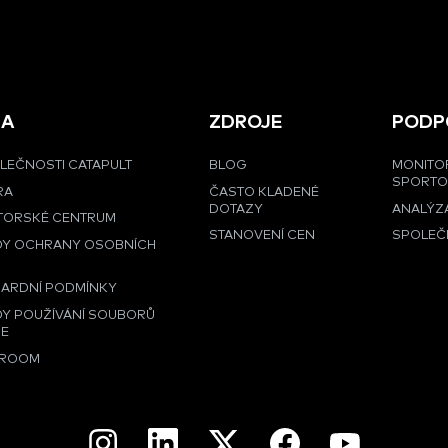
MA
ZDROJE
PODP
LEČNOSTI CATAPULT
BLOG
MONITO
SPORT
RA
ČASTO KLADENÉ
DOTAZY
ANALÝZA
TORSKÉ CENTRUM
STANOVENÍ CEN
SPOLEČ
DY OCHRANY OSOBNÍCH
Ů
ARDNÍ PODMÍNKY
Y POUŽÍVÁNÍ SOUBORŮ
IE
ROOM