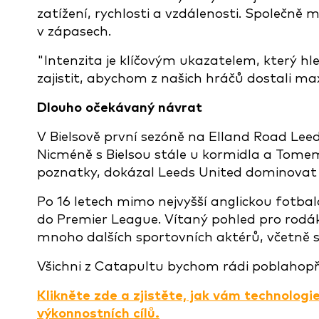
zatížení, rychlosti a vzdálenosti. Společně
v zápasech.
"Intenzita je klíčovým ukazatelem, který 
zajistit, abychom z našich hráčů dostali m
Dlouho očekávaný návrat
V Bielsově první sezóně na Elland Road Lee
Nicméně s Bielsou stále u kormidla a Tomem
poznatky, dokázal Leeds United dominova
Po 16 letech mimo nejvyšší anglickou fotbal
do Premier League. Vítaný pohled pro rodá
mnoho dalších sportovních aktérů, včetně s
Všichni z Catapultu bychom rádi poblahopř
Klikněte zde a zjistěte, jak vám technolo
výkonnostních cílů.