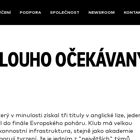
UČENÍ
PODPORA
SPOLEČNOST
NEWSROOM
KONTA
 DLOUHO OČEKÁVAN
 v minulosti získal tři tituly v anglické lize, jede
al do finále Evropského poháru. Klub má velkou
konnostní infrastruktura, stejně jako akademie
porují tvrzení, že je jedním z "největších" týmů