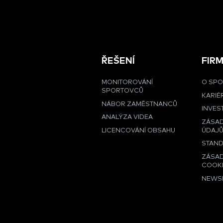
ŘEŠENÍ
FIR
MONITOROVÁNÍ
O SPO
SPORTOVCŮ
KARIÉ
NÁBOR ZAMĚSTNANCŮ
INVES
ANALÝZA VIDEA
ZÁSA
LICENCOVÁNÍ OBSAHU
ÚDAJ
STAND
ZÁSAD
COOK
NEWS