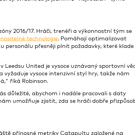
óny 2016/17. Hráči, trenéři a výkonnostní tým se
z
nositelné technologie
. Pomáhají optimalizovat
personálu přesněji plnit požadavky, které klade
í v Leedsu United je vysoce uznávaný sportovní vě
 vyžaduje vysoce intenzivní styl hry, takže nám
," říká Robinson.
nás důležité, abychom i nadále pracovali s daty
m umožňuje zjistit, zda se hráči dobře přizpůsob
áště přínosné metriky Catapultu založené na