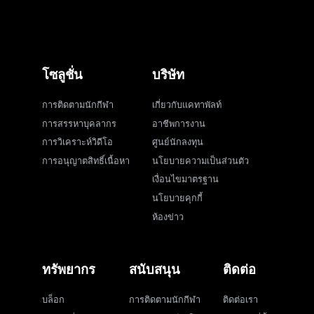
โซลูชั่น
บริษัท
การติดตามนักกีฬา
เกี่ยวกับแคทาพัลท์
การสรรหาบุคลากร
อาชีพการงาน
การวิเคราะห์วิดีโอ
ศูนย์นักลงทุน
การอนุญาตสิทธิ์เนื้อหา
นโยบายความเป็นส่วนตัว
เงื่อนไขมาตรฐาน
นโยบายคุกกี้
ห้องข่าว
ทรัพยากร
สนับสนุน
ติดต่อ
บล็อก
การติดตามนักกีฬา
ติดต่อเรา