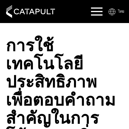
ไทย
การใช้
เทคโนโลยี
ประสิทธิภาพ
เพื่อตอบคำถาม
สำคัญในการ