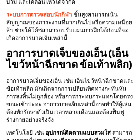
บวม และเคลื่อนไหวได้จำกัด
ระบบการตรวจสอบนักกีฬา
ขั้นสูงสามารถเน้น
สัญญาณของภาระงานที่มากเกินไปหรือความเหนื่อย
ล้า ช่วยให้โค้ชสามารถปรับแผนการฝึกได้ก่อนที่จะ
เกิดอาการบาดเจ็บเหล่านี้
อาการบาดเจ็บของเอ็น (เอ็น
ไขว้หน้าฉีกขาด ข้อเท้าพลิก)
อาการบาดเจ็บของเอ็น เช่น เอ็นไขว้หน้าฉีกขาดและ
ข้อเท้าพลิก มักเกิดจากการเปลี่ยนทิศทางกะทันหัน
การลงพื้นไม่ถูกต้อง หรือการกระทบกระแทกโดยตรง
ขณะเข้าปะทะ อาการบาดเจ็บเหล่านี้อาจทำให้ผู้เล่น
ต้องพักรักษาตัวเป็นเวลาหลายเดือนและต้องฟื้นฟู
ร่างกายอย่างจริงจัง
เทคโนโลยี เช่น
อุปกรณ์ติดตามแบบสวมใส่
สามารถ