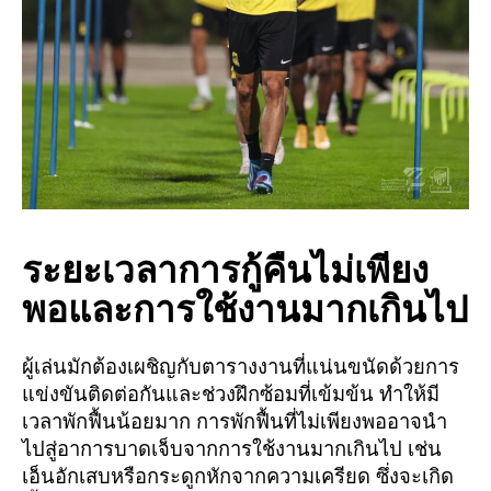
ระยะเวลาการกู้คืนไม่เพียง
พอและการใช้งานมากเกินไป
ผู้เล่นมักต้องเผชิญกับตารางงานที่แน่นขนัดด้วยการ
แข่งขันติดต่อกันและช่วงฝึกซ้อมที่เข้มข้น ทำให้มี
เวลาพักฟื้นน้อยมาก การพักฟื้นที่ไม่เพียงพออาจนำ
ไปสู่อาการบาดเจ็บจากการใช้งานมากเกินไป เช่น
เอ็นอักเสบหรือกระดูกหักจากความเครียด ซึ่งจะเกิด