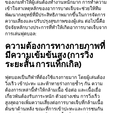
ของเกมทำให้ผู้เล่นต้องทำงานหนักมาก การทำความ
เข้าใจสาเหตุหลักของอาการบาดเจ็บจะช่วยให้ทีม
พัฒนากลยุทธ์ที่มีประสิทธิภาพมากขึ้นในการจัดการ
ความเสี่ยงและปรับปรุงสุขภาพของผู้เล่น ต่อไปนี้คือ
ปัจจัยหลักบางประการที่ทำให้เกิดอาการบาดเจ็บจาก
การเล่นฟุตบอล:
ความต้องการทางกายภาพที่
มีความเข้มข้นสูง (การวิ่ง
ระยะสั้น การแท็กเกิล)
ฟุตบอลเป็นกีฬาที่ต้องใช้แรงกายมาก โดยผู้เล่นต้อง
วิ่งเร็ว เข้าปะทะ และท้าทายร่างกายซ้ำๆ กัน ความ
ต้องการเหล่านี้ทำให้กล้ามเนื้อ ข้อต่อ และเนื้อเยื่อ
เกี่ยวพันต้องรับภาระหนัก ตัวอย่างเช่น การวิ่งเร็ว
สูงสุดอาจเพิ่มความเสี่ยงต่อการบาดเจ็บที่กล้ามเนื้อ
ต้นขาด้านหลัง ขณะที่การเข้าปะทะและการชนกัน