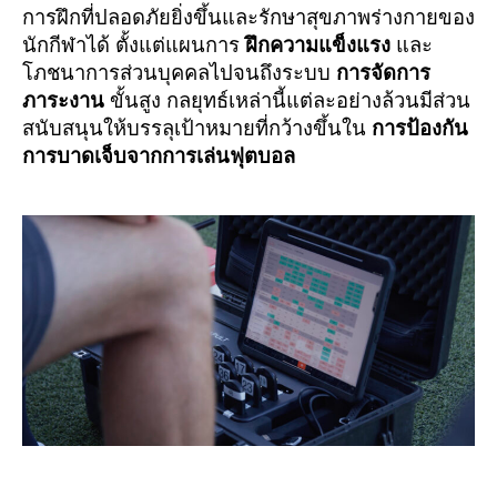
การฝึกที่ปลอดภัยยิ่งขึ้นและรักษาสุขภาพร่างกายของ
นักกีฬาได้ ตั้งแต่แผนการ
ฝึกความแข็งแรง
และ
โภชนาการส่วนบุคคลไปจนถึงระบบ
การจัดการ
ภาระงาน
ขั้นสูง กลยุทธ์เหล่านี้แต่ละอย่างล้วนมีส่วน
สนับสนุนให้บรรลุเป้าหมายที่กว้างขึ้นใน
การป้องกัน
การบาดเจ็บจากการเล่นฟุตบอล