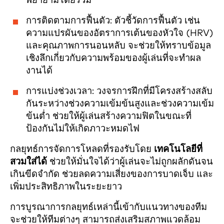
พยายามโดยรวม
การติดตามการฟื้นตัว: ตัวชี้วัดการฟื้นตัว เช่น
ความแปรผันของอัตราการเต้นของหัวใจ (HRV)
และคุณภาพการนอนหลับ จะช่วยให้ทราบข้อมูล
เชิงลึกเกี่ยวกับความพร้อมของผู้เล่นที่จะทำผล
งานได้
การแบ่งช่วงเวลา: วงจรการฝึกที่มีโครงสร้างสลับ
กันระหว่างช่วงความเข้มข้นสูงและช่วงความเข้ม
ข้นต่ำ ช่วยให้ผู้เล่นสร้างความฟิตในขณะที่
ป้องกันไม่ให้เกิดภาวะหมดไฟ
กลยุทธ์การจัดการโหลดที่รองรับโดย
เทคโนโลยีที่
สวมใส่ได้
ช่วยให้มั่นใจได้ว่าผู้เล่นจะไม่ถูกผลักดันจน
เกินขีดจำกัด ช่วยลดความเสี่ยงของการบาดเจ็บ และ
เพิ่มประสิทธิภาพในระยะยาว
การบูรณาการกลยุทธ์เหล่านี้เข้ากับแนวทางของทีม
จะช่วยให้ทีมต่างๆ สามารถส่งเสริมสภาพแวดล้อม