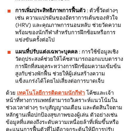
การเพิ่มประสิทธิภาพการฟื้นตัว
: ตัวชี้วัดต่างๆ
เช่น ความแปรผันของอัตราการเต้นของหัวใจ
(HRV) และคุณภาพการนอนหลับ ช่วยวัดความ
พร้อมของนักกีฬาสำหรับการฝึกซ้อมหรือการ
แข่งขันครั้งต่อไป
แผนที่ปรับแต่งเฉพาะบุคคล
: การใช้ข้อมูลเชิง
วัตถุประสงค์ช่วยให้โค้ชสามารถออกแบบตาราง
การฝึกที่สมดุลระหว่างการฝึกซ้อมความเข้มข้น
สูงกับช่วงพักฟื้น ช่วยให้ผู้เล่นสร้างความ
แข็งแกร่งได้โดยไม่เสี่ยงต่อการบาดเจ็บ
ด้วย
เทคโนโลยีการติดตามนักกีฬา
โค้ชและเจ้า
หน้าที่ทางการแพทย์สามารถวิเคราะห์แนวโน้มใน
ช่วงเวลาต่างๆ ระบุสัญญาณเตือน และตัดสินใจตาม
หลักฐานเพื่อปกป้องสุขภาพของผู้เล่น ตัวอย่างเช่น
ข้อมูลที่แสดงถึงระดับความเหนื่อยล้าที่เพิ่มขึ้นหรือ
คะแนนการฟื้นตัวที่ไม่ดีอาจกระตุ้นให้มีการปรับ