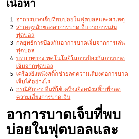
เนื้อหา
อาการบาดเจ็บที่พบบ่อยในฟุตบอลและสาเหตุ
สาเหตุหลักของอาการบาดเจ็บจากการเล่น
ฟุตบอล
กลยุทธ์การป้องกันอาการบาดเจ็บจากการเล่น
ฟุตบอล
บทบาทของเทคโนโลยีในการป้องกันการบาด
เจ็บจากฟุตบอล
เครื่องยิงหนังสติ๊กช่วยลดความเสี่ยงต่อการบาด
เจ็บได้อย่างไร
กรณีศึกษา: ทีมที่ใช้เครื่องยิงหนังสติ๊กเพื่อลด
ความเสี่ยงการบาดเจ็บ
อาการบาดเจ็บที่พบ
บ่อยในฟุตบอลและ