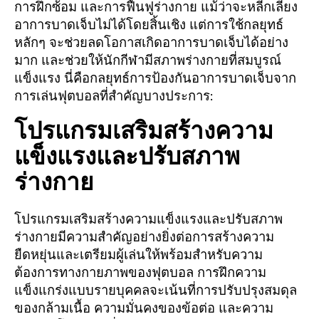
การฝึกซ้อม และการฟื้นฟูร่างกาย แม้ว่าจะหลีกเลี่ยง
อาการบาดเจ็บไม่ได้โดยสิ้นเชิง แต่การใช้กลยุทธ์
หลักๆ จะช่วยลดโอกาสเกิดอาการบาดเจ็บได้อย่าง
มาก และช่วยให้นักกีฬามีสภาพร่างกายที่สมบูรณ์
แข็งแรง นี่คือกลยุทธ์การป้องกันอาการบาดเจ็บจาก
การเล่นฟุตบอลที่สำคัญบางประการ:
โปรแกรมเสริมสร้างความ
แข็งแรงและปรับสภาพ
ร่างกาย
โปรแกรมเสริมสร้างความแข็งแรงและปรับสภาพ
ร่างกายมีความสำคัญอย่างยิ่งต่อการสร้างความ
ยืดหยุ่นและเตรียมผู้เล่นให้พร้อมสำหรับความ
ต้องการทางกายภาพของฟุตบอล การฝึกความ
แข็งแกร่งแบบรายบุคคลจะเน้นที่การปรับปรุงสมดุล
ของกล้ามเนื้อ ความมั่นคงของข้อต่อ และความ