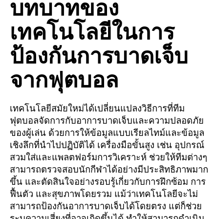
บทบาทของ
เทคโนโลยีในการ
ป้องกันการบาดเจ็บ
จากฟุตบอล
เทคโนโลยีสมัยใหม่ได้เปลี่ยนแปลงวิธีการที่ทีม
ฟุตบอลจัดการกับอาการบาดเจ็บและความปลอดภัย
ของผู้เล่น ด้วยการให้ข้อมูลแบบเรียลไทม์และข้อมูล
เชิงลึกที่นำไปปฏิบัติได้ เครื่องมือขั้นสูง เช่น อุปกรณ์
สวมใส่และแพลตฟอร์มการวิเคราะห์ ช่วยให้ทีมต่างๆ
สามารถตรวจสอบนักกีฬาได้อย่างมีประสิทธิภาพมาก
ขึ้น และตัดสินใจอย่างรอบรู้เกี่ยวกับการฝึกซ้อม การ
ฟื้นตัว และสุขภาพโดยรวม แม้ว่าเทคโนโลยีจะไม่
สามารถป้องกันอาการบาดเจ็บได้โดยตรง แต่ก็ช่วย
ระบุความเสี่ยงที่อาจเกิดขึ้นได้ ทำให้สามารถดำเนิน