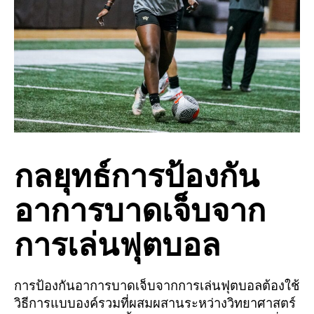
กลยุทธ์การป้องกัน
อาการบาดเจ็บจาก
การเล่นฟุตบอล
การป้องกันอาการบาดเจ็บจากการเล่นฟุตบอลต้องใช้
วิธีการแบบองค์รวมที่ผสมผสานระหว่างวิทยาศาสตร์