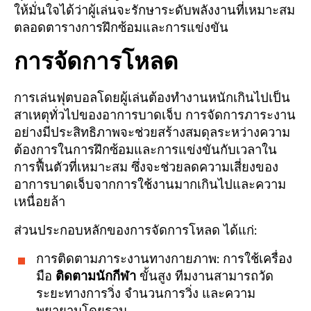
ให้มั่นใจได้ว่าผู้เล่นจะรักษาระดับพลังงานที่เหมาะสม
ตลอดตารางการฝึกซ้อมและการแข่งขัน
การจัดการโหลด
การเล่นฟุตบอลโดยผู้เล่นต้องทำงานหนักเกินไปเป็น
สาเหตุทั่วไปของอาการบาดเจ็บ การจัดการภาระงาน
อย่างมีประสิทธิภาพจะช่วยสร้างสมดุลระหว่างความ
ต้องการในการฝึกซ้อมและการแข่งขันกับเวลาใน
การฟื้นตัวที่เหมาะสม ซึ่งจะช่วยลดความเสี่ยงของ
อาการบาดเจ็บจากการใช้งานมากเกินไปและความ
เหนื่อยล้า
ส่วนประกอบหลักของการจัดการโหลด ได้แก่:
การติดตามภาระงานทางกายภาพ: การใช้เครื่อง
มือ
ติดตามนักกีฬา
ขั้นสูง ทีมงานสามารถวัด
ระยะทางการวิ่ง จำนวนการวิ่ง และความ