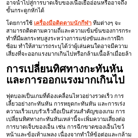
อาจนำไปสู่การบาดเจ็บของเนื้อเยื่ออ่อนหรืออาจถึง
ขั้นกระดูกหักได้
โดยการใช้
เครื่องมือติดตามนักกีฬา
ทีมต่างๆ จะ
สามารถติดตามความถี่และความเข้มข้นของการกระ
ทำที่มีผลกระทบสูงระหว่างการแข่งขันและการฝึก
ซ้อม ทำให้สามารถระบุได้ว่าผู้เล่นคนใดอาจมีความ
เสี่ยงที่จะออกแรงมากเกินไปหรือกล้ามเนื้อล้าเมื่อยล้า
การเปลี่ยนทิศทางกะทันหัน
และการออกแรงมากเกินไป
ฟุตบอลเป็นเกมที่ต้องเคลื่อนไหวอย่างรวดเร็ว การ
เลี้ยวอย่างกะทันหัน การหยุดกะทันหัน และการเร่ง
ความเร็วแบบรัวเร็วถือเป็นส่วนสำคัญของเกม การ
เปลี่ยนทิศทางกะทันหันเหล่านี้จะเพิ่มความเสี่ยงต่อ
การบาดเจ็บของเอ็น เช่น การฉีกขาดของเอ็นไขว้
หน้าและข้อเท้าแพลง เนื่องจากทำให้ข้อต่อและกล้าม