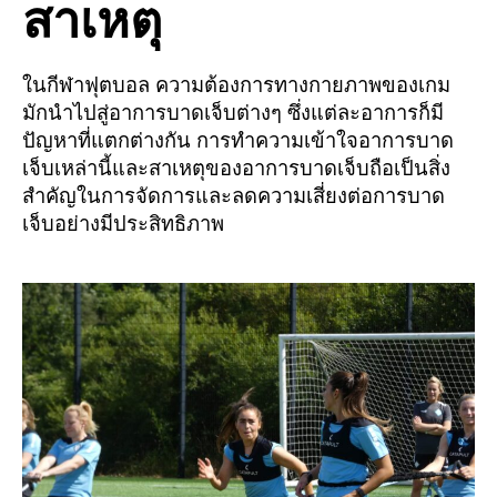
สาเหตุ
ในกีฬาฟุตบอล ความต้องการทางกายภาพของเกม
มักนำไปสู่อาการบาดเจ็บต่างๆ ซึ่งแต่ละอาการก็มี
ปัญหาที่แตกต่างกัน การทำความเข้าใจอาการบาด
เจ็บเหล่านี้และสาเหตุของอาการบาดเจ็บถือเป็นสิ่ง
สำคัญในการจัดการและลดความเสี่ยงต่อการบาด
เจ็บอย่างมีประสิทธิภาพ