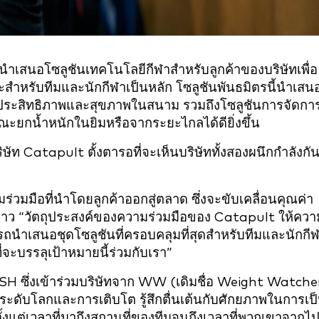
เสนอโซลูชันเทคโนโลยีกีฬาสำหรับลูกค้าของบริษัทเพื่อ
ะสำหรับทีมและนักกีฬาเป็นหลัก โซลูชันพันธมิตรนี้นำเสน
ัดประสิทธิภาพและสุขภาพในสนาม รวมถึงโซลูชันการจัดกา
ะยกน้ำหนักในยิมหรือจากระยะไกลได้ดียิ่งขึ้น
ริษัท Catapult ตั้งตารอที่จะเห็นบริษัททั้งสองผนึกกำลังกั
มร่วมมือที่นำโดยลูกค้าออกสู่ตลาด ซึ่งจะขับเคลื่อนคุณค่า
อร์กล่าว “วัตถุประสงค์ของความร่วมมือของ Catapult ให้ควา
รถนำเสนอชุดโซลูชันที่ครอบคลุมที่สุดสำหรับทีมและนักกี
่จะบรรลุเป้าหมายนี้ร่วมกับเรา”
SH ซึ่งเข้าร่วมบริษัทจาก WW (เดิมชื่อ Weight Watche
ะดับโลกและการเติบโต รู้สึกตื่นเต้นกับศักยภาพในการเป
าตั้งแต่เวลาที่มาถึงสถานที่ของทีมจนถึงเวลาที่พวกเขาจากไ