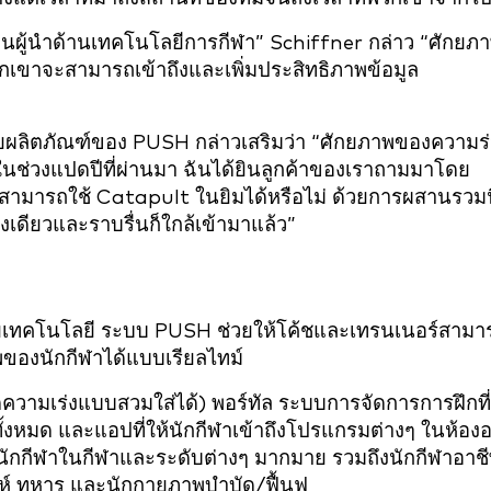
่งเป็นผู้นำด้านเทคโนโลยีการกีฬา” Schiffner กล่าว “ศักยภ
กเขาจะสามารถเข้าถึงและเพิ่มประสิทธิภาพข้อมูล
่ายผลิตภัณฑ์ของ PUSH กล่าวเสริมว่า “ศักยภาพของความร
ีม ในช่วงแปดปีที่ผ่านมา ฉันได้ยินลูกค้าของเราถามมาโดย
ามารถใช้ Catapult ในยิมได้หรือไม่ ด้วยการผสานรวมน
เดียวและราบรื่นก็ใกล้เข้ามาแล้ว”
้วยเทคโนโลยี ระบบ PUSH ช่วยให้โค้ชและเทรนเนอร์สามา
ของนักกีฬาได้แบบเรียลไทม์
ามเร่งแบบสวมใส่ได้) พอร์ทัล ระบบการจัดการการฝึกที่
หมด และแอปที่ให้นักกีฬาเข้าถึงโปรแกรมต่างๆ ในห้อง
กกีฬาในกีฬาและระดับต่างๆ มากมาย รวมถึงนักกีฬาอาช
ดาห์ ทหาร และนักกายภาพบำบัด/ฟื้นฟู