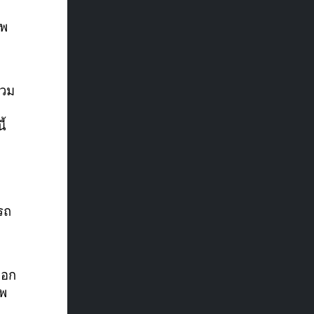
าพ
่วม
ี้
รถ
ออก
ีพ