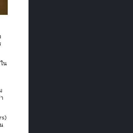
อ
ร
นใน
ม
ฬา
rs)
็น
ป