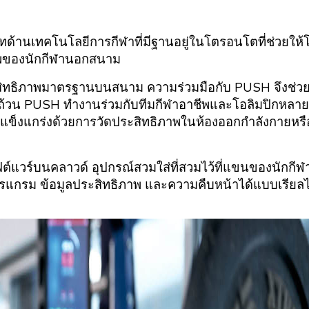
้านเทคโนโลยีการกีฬาที่มีฐานอยู่ในโตรอนโตที่ช่วยให้โ
าพของนักกีฬานอกสนาม
ะสิทธิภาพมาตรฐานบนสนาม ความร่วมมือกับ PUSH จึงช่วย
้วน PUSH ทำงานร่วมกับทีมกีฬาอาชีพและโอลิมปิกหลาย
าที่แข็งแกร่งด้วยการวัดประสิทธิภาพในห้องออกกำลังกายหรื
วร์บนคลาวด์ อุปกรณ์สวมใส่ที่สวมไว้ที่แขนของนักกีฬ
ปรแกรม ข้อมูลประสิทธิภาพ และความคืบหน้าได้แบบเรียลไ