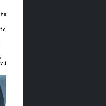
ค้ช
ให้
อ
า
ทม์