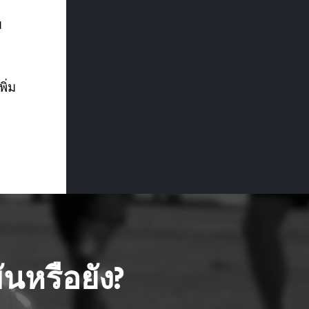
ม
พิ่ม
นหรือยัง?