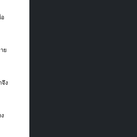
่อ
่าย
าจึง
าง