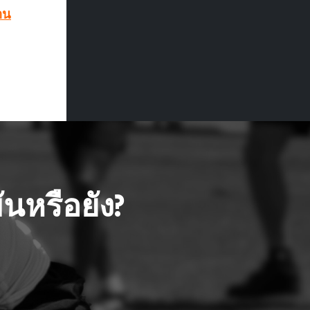
าน
นหรือยัง?