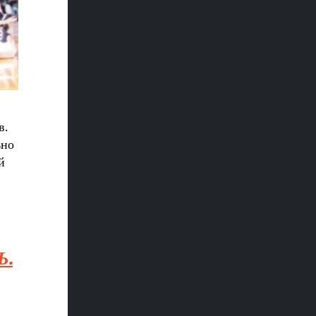
в.
ьно
й
Ь.