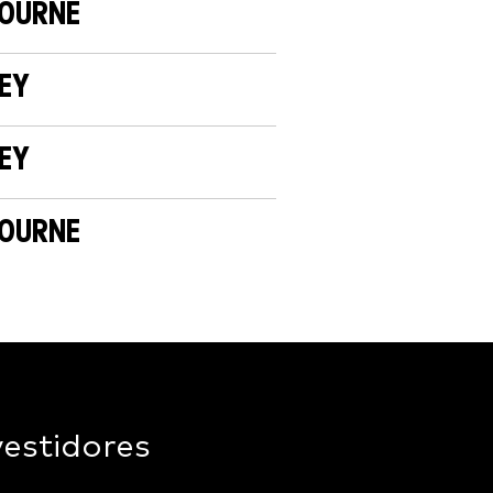
OURNE
EY
EY
OURNE
vestidores