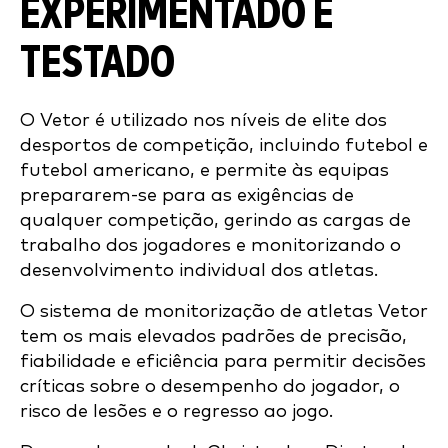
EXPERIMENTADO E
TESTADO
O Vetor é utilizado nos níveis de elite dos
desportos de competição, incluindo futebol e
futebol americano, e permite às equipas
prepararem-se para as exigências de
qualquer competição, gerindo as cargas de
trabalho dos jogadores e monitorizando o
desenvolvimento individual dos atletas.
O sistema de monitorização de atletas Vetor
tem os mais elevados padrões de precisão,
fiabilidade e eficiência para permitir decisões
críticas sobre o desempenho do jogador, o
risco de lesões e o regresso ao jogo.