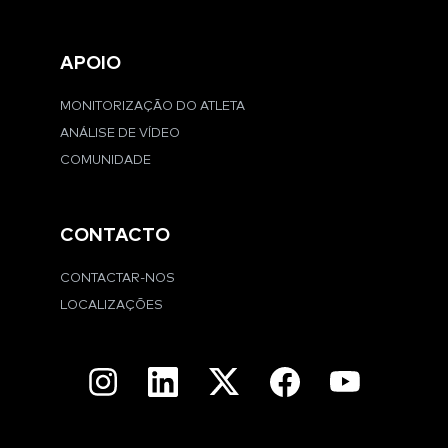
APOIO
MONITORIZAÇÃO DO ATLETA
ANÁLISE DE VÍDEO
COMUNIDADE
CONTACTO
CONTACTAR-NOS
LOCALIZAÇÕES