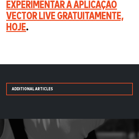
EXPERIMENTAR A APLICAÇÃO
VECTOR LIVE GRATUITAMENTE,
HOJE
.
ADDITIONAL ARTICLES