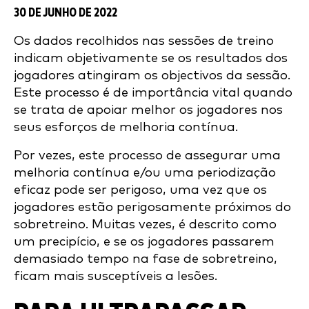
30 DE JUNHO DE 2022
Os dados recolhidos nas sessões de treino
indicam objetivamente se os resultados dos
jogadores atingiram os objectivos da sessão.
Este processo é de importância vital quando
se trata de apoiar melhor os jogadores nos
seus esforços de melhoria contínua.
Por vezes, este processo de assegurar uma
melhoria contínua e/ou uma periodização
eficaz pode ser perigoso, uma vez que os
jogadores estão perigosamente próximos do
sobretreino. Muitas vezes, é descrito como
um precipício, e se os jogadores passarem
demasiado tempo na fase de sobretreino,
ficam mais susceptíveis a lesões.