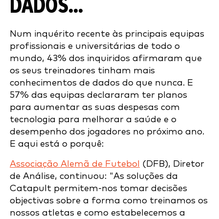
DADOS...
Num inquérito recente às principais equipas
profissionais e universitárias de todo o
mundo, 43% dos inquiridos afirmaram que
os seus treinadores tinham mais
conhecimentos de dados do que nunca. E
57% das equipas declararam ter planos
para aumentar as suas despesas com
tecnologia para melhorar a saúde e o
desempenho dos jogadores no próximo ano.
E aqui está o porquê:
Associação Alemã de Futebol
(DFB), Diretor
de Análise, continuou: "As soluções da
Catapult permitem-nos tomar decisões
objectivas sobre a forma como treinamos os
nossos atletas e como estabelecemos a