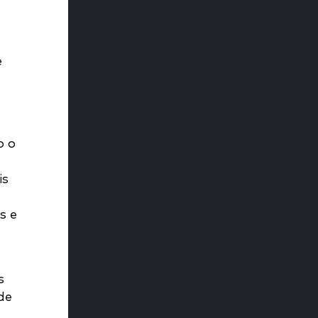
e
o o
is
s e
s
de