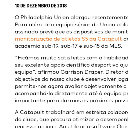
10 DE DEZEMBRO DE 2018
O Philadelphia Union alargou recentement
Para além de a equipa sénior do Union util
assinado prevê que os dispositivos de moni
monitorização de atletas S5 da Catapult
da
academia sub-19, sub-17 e sub-15 da MLS.
"Ficámos muito satisfeitos com a fiabilid
seu excelente apoio científico desportivo aj
equipa", afirmou Garrison Draper, Diretor
objectivos do nosso clube é desenvolver jo
permite-nos agora avaliar objetivamente o 
acompanhá-lo diretamente até à equipa prin
importante para darmos os próximos pas
A Catapult trabalhará em estreita colabo
do clube, que procura otimizar o desempenho
regresso ao jogo. Ao utilizar o software O